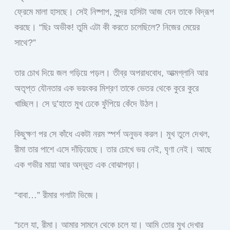
ফ্রেমে মালা হাসছে। সেই নিষ্পাপ, সুন্দর হাসিটা আজ যেন তাকে বিদ্রূপ
করছে। “ছিঃ অভীক! তুমি এটা কী করতে চলেছিলে? নিজের মেয়ের
সাথে?”
তার চোখ দিয়ে জল গড়িয়ে পড়ল। তীব্র অপরাধবোধ, আত্মগ্লানি আর
অতৃপ্ত যৌনতার এক ভয়ংকর মিশ্রণ তাকে ভেতর থেকে কুরে কুরে
খাচ্ছিল। সে দু’হাতে মুখ ঢেকে ফুঁপিয়ে কেঁদে উঠল।
কিছুক্ষণ পর সে কাঁধে একটা নরম স্পর্শ অনুভব করল। মুখ তুলে দেখল,
রীমা তার পাশে এসে দাঁড়িয়েছে। তার চোখে ভয় নেই, ঘৃণা নেই। আছে
এক গভীর মায়া আর অদ্ভুত এক বোঝাপড়া।
“বাবা…” রীমার গলাটা ভিজে।
“চলে যা, রীমা। আমার সামনে থেকে চলে যা। আমি তোর মুখ দেখার