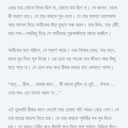
এবার তার কোনো দ্বিধা ছিল না, কোনো ভয় ছিল না। সে জানত, তাকে
কী করতে হবে। সে তার বাবাকে সুখ দেবে। সে তার সমস্ত ভালোবাসা
আর আবেগ দিয়ে অভীকের বাঁড়া চুষতে শুরু করল। তার জিভ, তার ঠোঁট,
তার গলা—সবকিছু দিয়ে সে অভীকের পুরুষাঙ্গটাকে আদর করছিল।
অভীকের মনে হচ্ছিল, সে স্বর্গে আছে। তার নিজের মেয়ে, তার রত্ন,
তাকে মুখ দিয়ে সুখ দিচ্ছে। এর চেয়ে বড় পাওয়া তার জীবনে আর কিছু
হতে পারে না। সে চোখ বন্ধ করে রীমার মাথায় হাত বোলাতে লাগল।
“আহ্… রীমা… আমার জান… কী ভালো চুষিস রে তুই… উফফ…
তোর মাও এত ভালো পারত না…”
এই তুলনাটা রীমার কানে যেতেই তার চোষার গতি আরও বেড়ে গেল। সে
তার মায়ের জায়গা নিতে চায়। সে তার বাবাকে পৃথিবীর সব সুখ দিতে
চায়। সে আরও গভীর করে বাঁড়াটা মুখে নিয়ে গলা পর্যন্ত ঠেকিয়ে দিল।