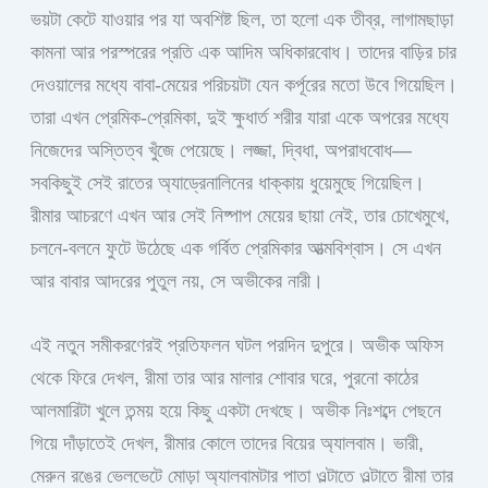
ভয়টা কেটে যাওয়ার পর যা অবশিষ্ট ছিল, তা হলো এক তীব্র, লাগামছাড়া
কামনা আর পরস্পরের প্রতি এক আদিম অধিকারবোধ। তাদের বাড়ির চার
দেওয়ালের মধ্যে বাবা-মেয়ের পরিচয়টা যেন কর্পূরের মতো উবে গিয়েছিল।
তারা এখন প্রেমিক-প্রেমিকা, দুই ক্ষুধার্ত শরীর যারা একে অপরের মধ্যে
নিজেদের অস্তিত্ব খুঁজে পেয়েছে। লজ্জা, দ্বিধা, অপরাধবোধ—
সবকিছুই সেই রাতের অ্যাড্রেনালিনের ধাক্কায় ধুয়েমুছে গিয়েছিল।
রীমার আচরণে এখন আর সেই নিষ্পাপ মেয়ের ছায়া নেই, তার চোখেমুখে,
চলনে-বলনে ফুটে উঠেছে এক গর্বিত প্রেমিকার আত্মবিশ্বাস। সে এখন
আর বাবার আদরের পুতুল নয়, সে অভীকের নারী।
এই নতুন সমীকরণেরই প্রতিফলন ঘটল পরদিন দুপুরে। অভীক অফিস
থেকে ফিরে দেখল, রীমা তার আর মালার শোবার ঘরে, পুরনো কাঠের
আলমারিটা খুলে তন্ময় হয়ে কিছু একটা দেখছে। অভীক নিঃশব্দে পেছনে
গিয়ে দাঁড়াতেই দেখল, রীমার কোলে তাদের বিয়ের অ্যালবাম। ভারী,
মেরুন রঙের ভেলভেটে মোড়া অ্যালবামটার পাতা ওল্টাতে ওল্টাতে রীমা তার