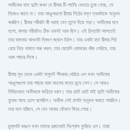
অভীকের হাত দুটো কখন যে রীমার টি-শার্টের ভেতরে ঢুকে গেছে, সে
নিজেও জানে না। তার আঙুলগুলো রীমার পিঠের মসৃণ ত্বকটাকে অনুভব
করছিল। রীমার শরীরটা কী নরম! যেন তুলো দিয়ে গড়া। অভীকের মনে
হলো, মালার শরীরটাও ঠিক এমনই নরম ছিল। এই চিন্তাটা আসতেই
তার কামনার আগুনটা দ্বিগুণ জ্বলে উঠল। তার একটা হাত রীমার পিঠ
বেয়ে নিচে নামতে শুরু করল, তার মেয়েলি কোমরের খাঁজ পেরিয়ে, তার
নরম পাছার দিকে।
রীমার মুখ থেকে একটা অস্ফুট শীৎকার বেরিয়ে এল যখন অভীকের
আঙুলগুলো তার পাছার নরম মাংসের মধ্যে ডুবে গেল। সে আরও
নিবিড়ভাবে অভীককে জড়িয়ে ধরল। তার ছোট ছোট মাই দুটো অভীকের
বুকের সাথে চেপে বসেছিল। অভীক সেই চাপটা অনুভব করতে পারছিল।
তার মনে হচ্ছিল, সে যেন আবার যৌবনে ফিরে গেছে।
চুম্বনটা ভাঙল যখন তাদের দুজনেরই নিঃশ্বাস ফুরিয়ে এল। তারা