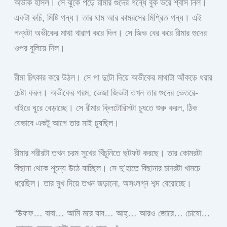
অভীক হাসল। সে ঝুঁকে পড়ে রীমার গুদের গন্ধে বুক ভরে শ্বাস নিল।
একটা কচি, মিষ্টি গন্ধ। তার ঘাম আর কামরসের মিশ্রিত গন্ধ। এই
গন্ধটা অভীকের মাথা খারাপ করে দিল। সে জিভ বের করে রীমার গুদের
ওপর বুলিয়ে দিল।
রীমা চিৎকার করে উঠল। সে পা দুটো দিয়ে অভীকের মাথাটা আঁকড়ে ধরার
চেষ্টা করল। অভীকের গরম, ভেজা জিভটা তখন তার গুদের ভেতরে-
বাইরে ঘুরে বেড়াচ্ছে। সে রীমার ক্লিটোরিসটা চুষতে শুরু করল, ঠিক
যেভাবে একটু আগে তার মাই চুষছিল।
রীমার শরীরটা তখন চরম সুখের খিঁচুনিতে ছটফট করছে। তার কোমরটা
বিছানা থেকে শূন্যে উঠে যাচ্ছিল। সে দু’হাতে বিছানার চাদরটা খামচে
ধরেছিল। তার মুখ দিয়ে তখন জড়ানো, অসংলগ্ন শব্দ বেরোচ্ছে।
“উফফ… বাবা… আমি মরে যাব… আহ্… আরও জোরে… চোষো…