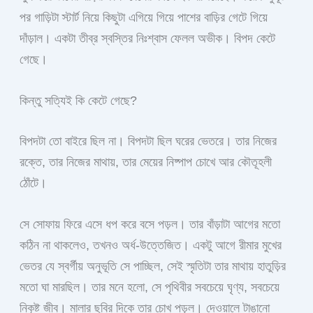
পর গাড়িটা স্টার্ট নিয়ে কিছুটা এগিয়ে গিয়ে পাশের বাড়ির গেটে গিয়ে
দাঁড়াল। একটা তীব্র স্বস্তির নিঃশ্বাস ফেলল অভীক। বিপদ কেটে
গেছে।
কিন্তু সত্যিই কি কেটে গেছে?
বিপদটা তো বাইরে ছিল না। বিপদটা ছিল ঘরের ভেতরে। তার নিজের
রক্তে, তার নিজের মাথায়, তার মেয়ের নিষ্পাপ চোখে আর কৌতূহলী
ঠোঁটে।
সে সোফায় ফিরে এসে ধপ করে বসে পড়ল। তার বাঁড়াটা আগের মতো
কঠিন না থাকলেও, তখনও অর্ধ-উত্তেজিত। একটু আগে রীমার মুখের
ভেতর যে স্বর্গীয় অনুভূতি সে পাচ্ছিল, সেই স্মৃতিটা তার মাথায় হাতুড়ির
মতো ঘা মারছিল। তার মনে হলো, সে পৃথিবীর সবচেয়ে ঘৃণ্য, সবচেয়ে
নিকৃষ্ট জীব। মালার ছবির দিকে তার চোখ পড়ল। দেওয়ালে টাঙানো