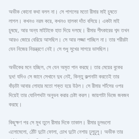
অভীক কোনো কথা বলল না। সে পাগলের মতো রীমার মাই চুষতে
লাগল। কখনও নরম করে, কখনও হালকা দাঁত বসিয়ে। একটা মাই
চুষছে, আর অন্য মাইটাকে হাত দিয়ে দলছে। রীমার শীৎকারের শব্দ তখন
আরও জোরে বেরিয়ে আসছিল। সে আর লজ্জা পাচ্ছিল না। তার শরীরটা
যেন নিজের নিয়ন্ত্রণে নেই। সে শুধু সুখের সাগরে ভাসছিল।
অভীকের মনে হচ্ছিল, সে যেন অমৃত পান করছে। তার মেয়ের বুকের
দুধ! যদিও সে জানে সেখানে দুধ নেই, কিন্তু কল্পনাটা করতেই তার
বাঁড়াটা আবার লোহার মতো শক্ত হয়ে উঠল। সে রীমার শর্টসের ওপর
দিয়েই তার যোনিপথটা অনুভব করার চেষ্টা করল। জায়গাটা ভিজে জবজব
করছে।
কিছুক্ষণ পর সে মুখ তুলে রীমার দিকে তাকাল। রীমার চুলগুলো
এলোমেলো, ঠোঁট দুটো ফোলা, চোখ দুটো নেশায় ঢুলুঢুলু। অভীক তার