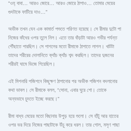
“ওহ্ বাবা… আরও জোরে… আরও জোরে ঠাপাও… তোমার মেয়ের
গুদটাকে ফাটিয়ে দাও…”
অভীক তখন যেন এক কামার্ত পশুতে পরিণত হয়েছে। সে রীমার দুটো পা
নিজের কাঁধের ওপর তুলে নিল। এতে তার বাঁড়াটা আরও গভীর পর্যন্ত
পৌঁছাতে পারছিল। সে পাগলের মতো রীমাকে ঠাপাতে লাগল। খাটটা
তাদের শরীরের দোলানিতে ক্যাঁচ ক্যাঁচ শব্দ করছিল। তাদের দুজনের
শরীরই ঘামে ভিজে গিয়েছিল।
এই মিশনারি পজিশনে কিছুক্ষণ ঠাপানোর পর অভীক পজিশন বদলানোর
কথা ভাবল। সে রীমাকে বলল, “সোনা, এবার ঘুরে শো। তোকে
অন্যভাবে চুদতে ইচ্ছে করছে।”
রীমা বাধ্য মেয়ের মতো বিছানায় উপুড় হয়ে শুলো। সে হাঁটু আর হাতের
ওপর ভর দিয়ে নিজের পাছাটাকে উঁচু করে ধরল। তার গোল, মসৃণ পাছা