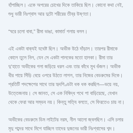
হাঁপাচ্ছিল। একে অপরের চোখের দিকে তাকিয়ে ছিল। কোনো কথা নেই,
শুধু ভারী নিঃশ্বাস আর দুটো শরীরের তীব্র উষ্ণতা।
“ঘরে চলো বাবা,” রীমা ভাঙা, কামার্ত গলায় বলল।
এই একটা বাক্যই যথেষ্ট ছিল। অভীক উঠে দাঁড়াল। তারপর রীমাকে
কোলে তুলে নিল, যেন সে একটা পালকের মতো হালকা। রীমা তার
দু’হাতে অভীকের গলা জড়িয়ে ধরল এবং তার কাঁধে মুখ গুঁজল। অভীক
ধীর পায়ে সিঁড়ি বেয়ে ওপরে উঠতে লাগল, তার নিজের বেডরুমের দিকে।
প্রতিটি পদক্ষেপের সাথে তার হৃদপিণ্ডটা ধক ধক করছিল—ভয়ে নয়,
উত্তেজনায়। সে জানত, সে এক নিষিদ্ধ পথে পা বাড়িয়েছে, যেখান
থেকে ফেরা আর সম্ভব নয়। কিন্তু সত্যি বলতে, সে ফিরতেও চায় না।
অভীকের বেডরুমে ডিম লাইটের নরম, নীল আলো জ্বলছিল। এসি চলার
মৃদু শব্দের সাথে মিশে যাচ্ছিল তাদের দুজনের ভারী নিঃশ্বাসের শব্দ।