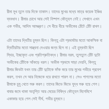
রীমা মুখ তুলে তার দিকে তাকাল। তাদের মুখের মধ্যে মাত্র কয়েক ইঞ্চির
ব্যবধান। রীমার চোখে আর সেই নিষ্পাপ কৌতূহল নেই। সেখানে এখন
এক গভীর, আদিম আমন্ত্রণ। সে ধীরে ধীরে অভীকের ঠোঁটে ঠোঁট রাখল।
এটা তাদের দ্বিতীয় চুম্বন ছিল। কিন্তু এটা প্রথমটার মতো আকস্মিক বা
দ্বিতীয়টার মতো সান্ত্বনা দেওয়ার জন্য ছিল না। এই চুম্বনটা ছিল
স্থির, ইচ্ছাকৃত এবং প্রতিশ্রুতিবদ্ধ। রীমার নরম, তুলতুলে ঠোঁট দুটো
অভীকের ঠোঁটকে আঁকড়ে ধরল। অভীক প্রথমে সাড়া দেয়নি, কিন্তু
রীমার জিভটা যখন তার ঠোঁট দুটোকে ফাঁক করে তার মুখের গভীরে প্রবেশ
করল, তখন সে আর নিজেকে ধরে রাখতে পারল না। সেও পাগলের মতো
রীমাকে চুমু খেতে শুরু করল। তাদের জিভে জিভে যুদ্ধ শুরু হয়ে গেল।
বাবার জমে থাকা অতৃপ্তি আর মেয়ের নিষিদ্ধ কৌতূহল মিলেমিশে
একাকার হয়ে গেল সেই দীর্ঘ, গভীর চুম্বনে।