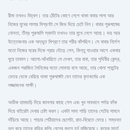
রীমা তখনও বিহ্বল। তার ঠোঁটের কোণে লেগে থাকা বাবার লালা আর
নিজের মুখের লালার মিশ্রণটা সে জিভ দিয়ে চেটে নিল। বাবার পুরুষাঙ্গের
নোনতা, তীব্র পুরুষালি স্বাদটা তখনও তার মুখে লেগে আছে। ভয় আর
উত্তেজনার এক অদ্ভুত মিশ্রণে তার শরীর কাঁপছিল। সে বাবার নির্দেশ
মতো নিজের ঘরের দিকে প্রায় দৌড়ে গেল, কিন্তু যাওয়ার আগে একবার
ঘুরে তাকাল। আলো-আঁধারিতে সে দেখল, তার বাবা, তার পৃথিবীর কেন্দ্র,
একজন পরাজিত সৈনিকের মতো সোফায় বসে আছে, তার খোলা প্যান্টের
ভেতর থেকে বেরিয়ে থাকা পুরুষাঙ্গটা যেন তাদের কৃতকর্মের এক
লজ্জাজনক সাক্ষী।
অভীক হামাগুড়ি দিয়ে জানলার কাছে গেল এবং খুব সাবধানে পর্দার ফাঁক
দিয়ে বাইরেটা দেখার চেষ্টা করল। একটা সাদা গাড়ি তাদের গেটের সামনে
দাঁড়িয়ে আছে। পাড়ার শেঠিয়াদের ছেলেটা, রাত-বিরেতে ফেরে। সম্ভবত
ভুল করে তাদের বাড়ির কলিং বেলের বদলে হর্ন বাজিয়েছে। কয়েক মুহূর্ত