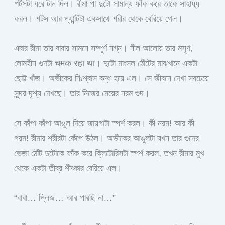
শর্টসটা ধরে টান দিল। রীমা পা দুটো সামান্য ফাঁক করে তাকে সাহায্য
করল। শর্টস আর প্যান্টিটা একসাথে শরীর থেকে বেরিয়ে গেল।
এবার রীমা তার বাবার সামনে সম্পূর্ণ নগ্ন। নীল আলোয় তার মসৃণ,
লোমহীন গুদটা चमक रहा था। দুটো মাংসল ঠোঁটের মাঝখানে একটা
ছোট্ট খাঁজ। অভীকের নিঃশ্বাস বন্ধ হয়ে এল। সে জীবনে দেখা সবচেয়ে
সুন্দর দৃশ্য দেখছে। তার নিজের মেয়ের নরম গুদ।
সে কাঁপা কাঁপা আঙুল দিয়ে জায়গাটা স্পর্শ করল। কী নরম! আর কী
গরম! রীমার শরীরটা কেঁপে উঠল। অভীকের আঙুলটা যখন তার গুদের
ভেজা ঠোঁট দুটোকে ফাঁক করে ক্লিটোরিসটা স্পর্শ করল, তখন রীমার মুখ
থেকে একটা তীব্র শীৎকার বেরিয়ে এল।
“বাবা… প্লিজ… আর পারছি না…”