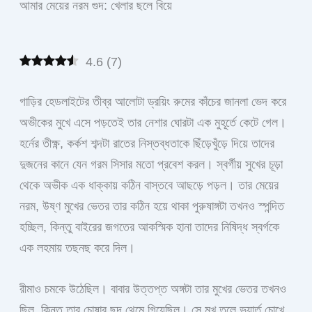
আমার মেয়ের নরম গুদ: খেলার ছলে বিয়ে
4.6
(
7
)
গাড়ির হেডলাইটের তীব্র আলোটা ড্রয়িং রুমের কাঁচের জানলা ভেদ করে
অভীকের মুখে এসে পড়তেই তার নেশার ঘোরটা এক মুহূর্তে কেটে গেল।
হর্নের তীক্ষ্ণ, কর্কশ শব্দটা রাতের নিস্তব্ধতাকে ছিঁড়েখুঁড়ে দিয়ে তাদের
দুজনের কানে যেন গরম সিসার মতো প্রবেশ করল। স্বর্গীয় সুখের চূড়া
থেকে অভীক এক ধাক্কায় কঠিন বাস্তবে আছড়ে পড়ল। তার মেয়ের
নরম, উষ্ণ মুখের ভেতর তার কঠিন হয়ে থাকা পুরুষাঙ্গটা তখনও স্পন্দিত
হচ্ছিল, কিন্তু বাইরের জগতের আকস্মিক হানা তাদের নিষিদ্ধ স্বর্গকে
এক লহমায় তছনছ করে দিল।
রীমাও চমকে উঠেছিল। বাবার উত্তপ্ত অঙ্গটা তার মুখের ভেতর তখনও
ছিল, কিন্তু তার চোষার ছন্দ থেমে গিয়েছিল। সে মুখ তুলে ভয়ার্ত চোখে