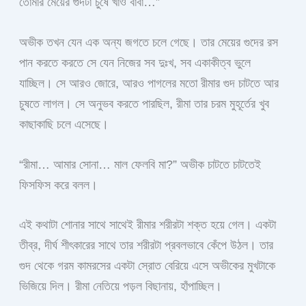
তোমার মেয়ের গুদটা চুষে খাও বাবা…”
অভীক তখন যেন এক অন্য জগতে চলে গেছে। তার মেয়ের গুদের রস
পান করতে করতে সে যেন নিজের সব দুঃখ, সব একাকীত্ব ভুলে
যাচ্ছিল। সে আরও জোরে, আরও পাগলের মতো রীমার গুদ চাটতে আর
চুষতে লাগল। সে অনুভব করতে পারছিল, রীমা তার চরম মুহূর্তের খুব
কাছাকাছি চলে এসেছে।
“রীমা… আমার সোনা… মাল ফেলবি মা?” অভীক চাটতে চাটতেই
ফিসফিস করে বলল।
এই কথাটা শোনার সাথে সাথেই রীমার শরীরটা শক্ত হয়ে গেল। একটা
তীব্র, দীর্ঘ শীৎকারের সাথে তার শরীরটা প্রবলভাবে কেঁপে উঠল। তার
গুদ থেকে গরম কামরসের একটা স্রোত বেরিয়ে এসে অভীকের মুখটাকে
ভিজিয়ে দিল। রীমা নেতিয়ে পড়ল বিছানায়, হাঁপাচ্ছিল।