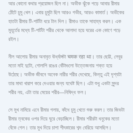
আর কোনো কথার প্রয়োজন ছিল না। অভীক ঝুঁকে পড়ে আবার রীমার
ঠোঁটে চুমু খেল। এবার চুমুটা ছিল আরও গভীর, আরও কামার্ত। অভীকের
হাতটা রীমার টি-শার্টটা ধরে টান দিল। রীমাও তাকে সাহায্য করল। এক
মুহূর্তের মধ্যে টি-শার্টটা শরীর থেকে আলাদা হয়ে ঘরের এক কোণে পড়ে
রইল।
নীল আলোয় রীমার অনাবৃত ঊর্ধ্বাঙ্গটা चमक रहा था। তার ছোট্ট, লেবুর
মতো মাই দুটো, গোলাপি রঙের বোঁটাগুলো উত্তেজনায় শক্ত হয়ে
উঠেছে। অভীক জীবনে অনেক নারীর শরীর দেখেছে, কিন্তু এই দৃশ্যটা
তার মাথা খারাপ করে দেওয়ার জন্য যথেষ্ট ছিল। এটা শুধু একটা সুন্দর
শরীর নয়, এটা তার মেয়ের শরীর—নিষিদ্ধ ফল।
সে মুখ নামিয়ে এনে রীমার গলায়, কাঁধে চুমু খেতে শুরু করল। তার জিভটা
রীমার ত্বকের ওপর দিয়ে ঘুরে বেড়াচ্ছিল। রীমার শরীরটা ধনুকের মতো
বেঁকে গেল। তার মুখ দিয়ে চাপা শীৎকারের শব্দ বেরিয়ে আসছিল।