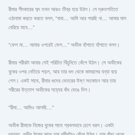
রীমার শীৎকারের শব্দ তখন আরও তীব্র হয়ে উঠল। সে দ্রুতগতিতে
ওঠানামা করতে করতে বলল, “বাবা… আমি আর পারছি না… আমার মাল
বেরিয়ে যাবে…”
“ফেল মা… আমার ওপরেই ফেল…” অভীক হাঁপাতে হাঁপাতে বলল।
রীমার শরীরটা আবার সেই পরিচিত খিঁচুনিতে কেঁপে উঠল। সে অভীকের
বুকের ওপর নেতিয়ে পড়ল, আর তার গুদ থেকে কামরসের বন্যা বয়ে
গেল। একই সাথে, রীমার গুদের ভেতরের উষ্ণ সংকোচন আর তার
শরীরের উত্তাপ অভীকের সহ্যের বাঁধ ভেঙে দিল।
“রীমা… আমিও আসছি…”
অভীক রীমাকে নিজের বুকের সাথে প্রবলভাবে চেপে ধরল। একটা
চূড়ান্ত, গভীর ঠাপের সাথে তার শরীরটাও কেঁপে উঠল। তার বাঁড়া থেকে