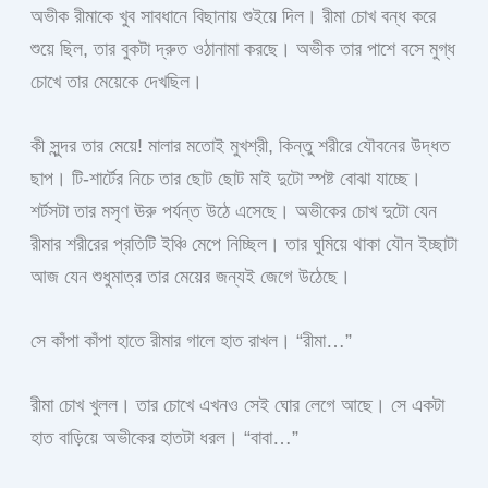
অভীক রীমাকে খুব সাবধানে বিছানায় শুইয়ে দিল। রীমা চোখ বন্ধ করে
শুয়ে ছিল, তার বুকটা দ্রুত ওঠানামা করছে। অভীক তার পাশে বসে মুগ্ধ
চোখে তার মেয়েকে দেখছিল।
কী সুন্দর তার মেয়ে! মালার মতোই মুখশ্রী, কিন্তু শরীরে যৌবনের উদ্ধত
ছাপ। টি-শার্টের নিচে তার ছোট ছোট মাই দুটো স্পষ্ট বোঝা যাচ্ছে।
শর্টসটা তার মসৃণ ঊরু পর্যন্ত উঠে এসেছে। অভীকের চোখ দুটো যেন
রীমার শরীরের প্রতিটি ইঞ্চি মেপে নিচ্ছিল। তার ঘুমিয়ে থাকা যৌন ইচ্ছাটা
আজ যেন শুধুমাত্র তার মেয়ের জন্যই জেগে উঠেছে।
সে কাঁপা কাঁপা হাতে রীমার গালে হাত রাখল। “রীমা…”
রীমা চোখ খুলল। তার চোখে এখনও সেই ঘোর লেগে আছে। সে একটা
হাত বাড়িয়ে অভীকের হাতটা ধরল। “বাবা…”