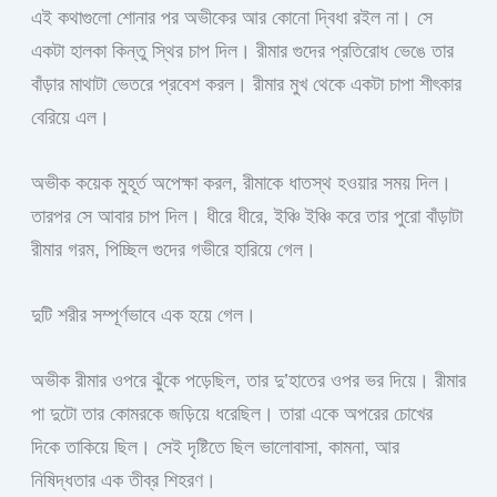
এই কথাগুলো শোনার পর অভীকের আর কোনো দ্বিধা রইল না। সে
একটা হালকা কিন্তু স্থির চাপ দিল। রীমার গুদের প্রতিরোধ ভেঙে তার
বাঁড়ার মাথাটা ভেতরে প্রবেশ করল। রীমার মুখ থেকে একটা চাপা শীৎকার
বেরিয়ে এল।
অভীক কয়েক মুহূর্ত অপেক্ষা করল, রীমাকে ধাতস্থ হওয়ার সময় দিল।
তারপর সে আবার চাপ দিল। ধীরে ধীরে, ইঞ্চি ইঞ্চি করে তার পুরো বাঁড়াটা
রীমার গরম, পিচ্ছিল গুদের গভীরে হারিয়ে গেল।
দুটি শরীর সম্পূর্ণভাবে এক হয়ে গেল।
অভীক রীমার ওপরে ঝুঁকে পড়েছিল, তার দু’হাতের ওপর ভর দিয়ে। রীমার
পা দুটো তার কোমরকে জড়িয়ে ধরেছিল। তারা একে অপরের চোখের
দিকে তাকিয়ে ছিল। সেই দৃষ্টিতে ছিল ভালোবাসা, কামনা, আর
নিষিদ্ধতার এক তীব্র শিহরণ।