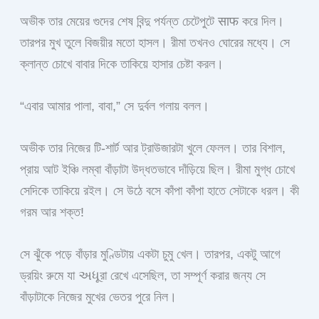
অভীক তার মেয়ের গুদের শেষ বিন্দু পর্যন্ত চেটেপুটে साफ করে দিল।
তারপর মুখ তুলে বিজয়ীর মতো হাসল। রীমা তখনও ঘোরের মধ্যে। সে
ক্লান্ত চোখে বাবার দিকে তাকিয়ে হাসার চেষ্টা করল।
“এবার আমার পালা, বাবা,” সে দুর্বল গলায় বলল।
অভীক তার নিজের টি-শার্ট আর ট্রাউজারটা খুলে ফেলল। তার বিশাল,
প্রায় আট ইঞ্চি লম্বা বাঁড়াটা উদ্ধতভাবে দাঁড়িয়ে ছিল। রীমা মুগ্ধ চোখে
সেদিকে তাকিয়ে রইল। সে উঠে বসে কাঁপা কাঁপা হাতে সেটাকে ধরল। কী
গরম আর শক্ত!
সে ঝুঁকে পড়ে বাঁড়ার মুণ্ডিটায় একটা চুমু খেল। তারপর, একটু আগে
ড্রয়িং রুমে যা અધૂরা রেখে এসেছিল, তা সম্পূর্ণ করার জন্য সে
বাঁড়াটাকে নিজের মুখের ভেতর পুরে নিল।