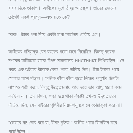
বাবার দিকে তাকাল। অভীকের মুখে তীব্র আতঙ্ক। তাদের দুজনের
চোখেই একই প্রশ্ন—এত রাতে কে?
“বাবা!” রীমার গলা দিয়ে একটা চাপা আর্তনাদ বেরিয়ে এল।
অভীকের মস্তিষ্ক যেন বরফের মতো জমে গিয়েছিল, কিন্তু কয়েক
দশকের অভিজ্ঞতা তাকে বিপদ সামলানোর инстинкт শিখিয়েছিল। সে
প্রায় এক ঝটকায় রীমাকে কোল থেকে নামিয়ে দিল। রীমা টলমল পায়ে
সোফার পাশে দাঁড়াল। অভীক কাঁপা কাঁপা হাতে নিজের প্যান্টের জিপটা
লাগাতে চেষ্টা করল, কিন্তু উত্তেজনায় আর ভয়ে তার আঙুলগুলো কাজ
করছিল না। তার বিশাল, খাড়া হয়ে থাকা বাঁড়াটা তখনও উদ্ধতভাবে
দাঁড়িয়ে ছিল, যেন বাইরের পৃথিবীর নিয়মকানুনকে সে তোয়াক্কা করে না।
“ভেতরে যা! তোর ঘরে যা, রীমা! কুইক!” অভীক প্রায় ফিসফিস করে
গর্জে উঠল।