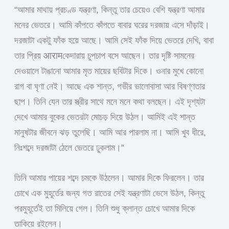
“আমার মাথায় প্রচণ্ড যন্ত্রণা, কিন্তু তার চেয়েও বেশি যন্ত্রণা আমার
মনের ভেতরে। আমি কাঁপতে কাঁপতে বাবার ঘরের দরজায় এসে দাঁড়াই।
দরজাটা একটু ফাঁক হয়ে আছে। আমি সেই ফাঁক দিয়ে ভেতরে দেখি, বাবা
তার প্রিয় आरामকেদারায় চুপচাপ বসে আছেন। তার দৃষ্টি সামনের
দেওয়ালে টাঙানো আমার মৃত মায়ের ছবিটার দিকে। ওনার মুখে কোনো
রাগ বা ঘৃণা নেই। আছে এক শান্ত, গভীর ভালোবাসা আর বিষণ্ণতার
ছাপ। তিনি যেন তার স্ত্রীর সাথে মনে মনে কথা বলছেন। এই দৃশ্যটা
দেখে আমার বুকের ভেতরটা মোচড় দিয়ে উঠল। আমিই এই শান্ত
মানুষটার জীবনে ঝড় তুলেছি। আমি আর পারলাম না। আমি খুব ধীরে,
নিঃশব্দে দরজাটা ঠেলে ভেতরে ঢুকলাম।”
তিনি আমার পায়ের শব্দে চমকে উঠলেন। আমার দিকে ফিরলেন। তার
চোখে এক মুহূর্তের জন্য গত রাতের সেই যন্ত্রণাটা ভেসে উঠল, কিন্তু
পরমুহূর্তেই তা মিলিয়ে গেল। তিনি শুধু ক্লান্ত চোখে আমার দিকে
তাকিয়ে রইলেন।