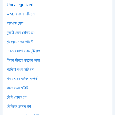
Uncategorized
অজাচার বাংলা চটি গল্প
কাকওল্ড সেক্স
কুমারী মেয়ে চোদার গল্প
গৃহবধূর চোদন কাহিনী
চাকরের সাথে চোদাচুদি গল্প
নীলার জীবনে রাহুলের আসা
পরকিয়া বাংলা চটি গল্প
বাবা মেয়ের অবৈধ সম্পর্ক
বাংলা সেক্স স্টোরি
বৌদি চোদার গল্প
বৌদিকে চোদার গল্প