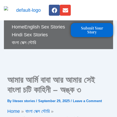
Skip
F
E
to
a
n
c
v
content
e
e
Home
English Sex Stories
Submit Your
b
l
Story
o
o
Hindi Sex Stories
o
p
বাংলা সেক্স স্টোরি
k
e
আমার আর্মি বাবা আর আমার সেই
বাংলা চটি কাহিনী – অঙ্ক ৩
By
litesex stories
/
September 29, 2025
/
Leave a Comment
Home
বাংলা সেক্স স্টোরি