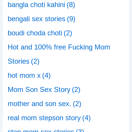
bangla choti kahini
(8)
bengali sex stories
(9)
boudi choda choti
(2)
Hot and 100% free Fucking Mom
Stories
(2)
hot mom x
(4)
Mom Son Sex Story
(2)
mother and son sex.
(2)
real mom stepson story
(4)
step mom sex stories
(3)