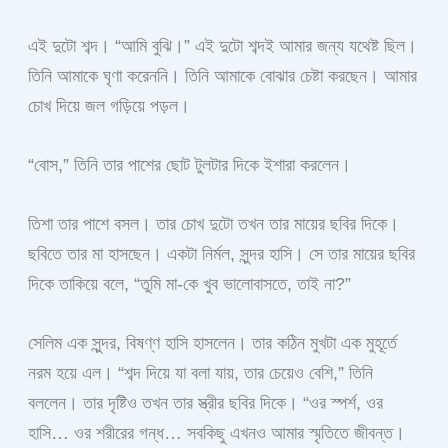
এই দুটো শব্দ। “আমি বুঝি।” এই দুটো শব্দই আমার জন্য যথেষ্ট ছিল।
তিনি আমাকে ঘৃণা করেননি। তিনি আমাকে বোঝার চেষ্টা করছেন। আমার
চোখ দিয়ে জল গড়িয়ে পড়ল।
“বোস,” তিনি তার পাশের ছোট টুলটার দিকে ইশারা করলেন।
তিশা তার পাশে বসল। তার চোখ দুটো তখন তার মায়ের ছবির দিকে।
ছবিতে তার মা হাসছেন। একটা নির্মল, সুন্দর হাসি। সে তার মায়ের ছবির
দিকে তাকিয়ে বলে, “তুমি মা-কে খুব ভালোবাসতে, তাই না?”
সেলিম এক সুন্দর, বিষণ্ণ হাসি হাসলেন। তার কঠিন মুখটা এক মুহূর্তে
নরম হয়ে এল। “শব্দ দিয়ে যা বলা যায়, তার চেয়েও বেশি,” তিনি
বললেন। তার দৃষ্টিও তখন তার স্ত্রীর ছবির দিকে। “ওর স্পর্শ, ওর
হাসি… ওর শরীরের গন্ধ… সবকিছু এখনও আমার স্মৃতিতে জীবন্ত।