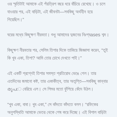
ওর স্মৃতিটাই আমাকে এই পঁয়ত্রিশ বছর ধরে বাঁচিয়ে রেখেছে। ও চলে
যাওয়ার পর, এই বাড়িটা, এই জীবনটা—সবকিছু অর্থহীন হয়ে
গিয়েছিল।”
ঘরের মধ্যে কিছুক্ষণ নীরবতা। শুধু আমাদের দুজনের নিঃশ্বases শব্দ।
কিছুক্ষণ নীরবতার পর, সেলিম তিশার দিকে তাকিয়ে জিজ্ঞাসা করেন, “তুই
কি খুব একা, তিশা? আমি তোর চোখে দেখতে পাই।”
এই একটি প্রশ্নেই তিশার সমস্ত প্রতিরোধ ভেঙে গেল। তার
এতদিনের জমানো কষ্ট, তার একাকীত্ব, তার অতৃপ্তি—সবকিছু কান্নার
രൂപে বেরিয়ে এল। সে শিশুর মতো ফুঁপিয়ে কেঁদে উঠল।
“খুব একা, বাবা। খুব একা,” সে কাঁদতে কাঁদতে বলল। “রফিকের
অনুপস্থিতি আমাকে ভেতর থেকে শেষ করে দিচ্ছে। এই বিশাল বাড়িটা