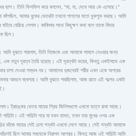
ধের ছাপ। তিনি ফিসফিস করে বললেন, “মা, যা, দেখে আয় কে এসেছে।”
কাঁপছিল, আমার বুকের ভেতরটা তখনো পাগলের মতো ধুকপুক করছে। আমি
াইরে বেরিয়ে গেলাম। কাকিমার সাথে কিছুক্ষণ কথা বলে তাকে বিদায়
টকে ছিল।
 আমি বুঝতে পারলাম, তিনি নিজেকে এবং আমাকে সামলে নেওয়ার জন্য
, এক নতুন দূরত্ব তৈরি হয়েছে। এই দূরত্বটা ভয়ের, কিন্তু একইসাথে এক
আর চাপা দেওয়া সম্ভব নয়। আমাদের দুজনেরই শরীর এখন একে অপরের
মনার আগুনে জ্বলছে। আমি বুঝতে পারছিলাম, আজ রাতে এই গল্পের একটা
েই।
ুললাম। ট্রাঙ্কের ভেতর মায়ের প্রিয় জিনিসগুলো এখনো যত্নে রাখা আছে।
দানি শাড়িটা। এই শাড়িটা পরে মা যখন হাসত, তখন তার মুখের ওপর এক
ড়ির ভাঁজে মায়ের সেই চেনা গন্ধটা এখনো লেগে আছে। সেই গন্ধটা আমাকে
য়ের আঁচলই ছিল আমার সবথেকে নিরাপদ আশ্রয়। কিন্তু আজ এই শাড়িটা আমি