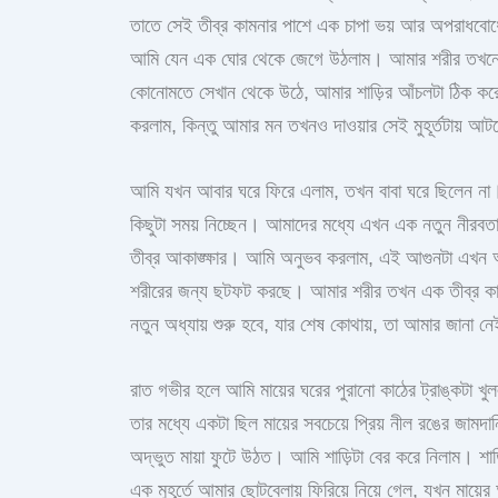
তাতে সেই তীব্র কামনার পাশে এক চাপা ভয় আর অপরাধবো
আমি যেন এক ঘোর থেকে জেগে উঠলাম। আমার শরীর তখনো 
কোনোমতে সেখান থেকে উঠে, আমার শাড়ির আঁচলটা ঠিক করে ব
করলাম, কিন্তু আমার মন তখনও দাওয়ার সেই মুহূর্তটায় আ
আমি যখন আবার ঘরে ফিরে এলাম, তখন বাবা ঘরে ছিলেন না।
কিছুটা সময় নিচ্ছেন। আমাদের মধ্যে এখন এক নতুন নীরবতা
তীব্র আকাঙ্ক্ষার। আমি অনুভব করলাম, এই আগুনটা এখন 
শরীরের জন্য ছটফট করছে। আমার শরীর তখন এক তীব্র কা
নতুন অধ্যায় শুরু হবে, যার শেষ কোথায়, তা আমার জানা ন
রাত গভীর হলে আমি মায়ের ঘরের পুরানো কাঠের ট্রাঙ্কটা খ
তার মধ্যে একটা ছিল মায়ের সবচেয়ে প্রিয় নীল রঙের জাম
অদ্ভুত মায়া ফুটে উঠত। আমি শাড়িটা বের করে নিলাম। শা
এক মুহূর্তে আমার ছোটবেলায় ফিরিয়ে নিয়ে গেল, যখন মা