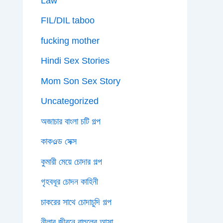
Law
FIL/DIL taboo
fucking mother
Hindi Sex Stories
Mom Son Sex Story
Uncategorized
অজাচার বাংলা চটি গল্প
কাকওল্ড সেক্স
কুমারী মেয়ে চোদার গল্প
গৃহবধূর চোদন কাহিনী
চাকরের সাথে চোদাচুদি গল্প
নীলার জীবনে রাহুলের আসা