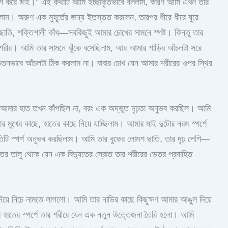
লিশ করে দিই।” এই কথাটি আমি ইচ্ছাকৃতভাবে বললাম, কারণ আমি এখন তার
িলাম। অরুণ এক মুহূর্তের জন্য ইতস্তত করলেন, তারপর ধীরে ধীরে ঘুরে
াতি, শক্তিশালী কাঁধ—সবকিছুই আমার চোখের সামনে স্পষ্ট। কিন্তু তার
রীর। আমি তার সামনে ঝুঁকে বসেছিলাম, আর আমার শাড়ির আঁচলটা সরে
চেতনভাবে আঁচলটা ঠিক করলাম না। বাবার চোখ যেন আমার শরীরের ওপর স্থির
 আমার হাত তখন কাঁপছিল না, বরং এক অদ্ভুত দৃঢ়তা অনুভব করছিল। আমি
র মুখের কাছে, হাতের কাছে নিয়ে যাচ্ছিলাম। আমার মাই দুটোর নরম স্পর্শে
িটি স্পর্শ অনুভব করছিলাম। আমি তার বুকের লোমশ ছাতি, তার দৃঢ় পেশি—
 তালু থেকে যেন এক বিদ্যুতের স্রোত তার শরীরের ভেতর প্রবাহিত
য়ে নিচে নামতে লাগলো। আমি তার নাভির কাছে কিছুক্ষণ আমার আঙুল দিয়ে
হাতের স্পর্শে তার শরীরে যেন এক নতুন উত্তেজনা তৈরি হলো। আমি