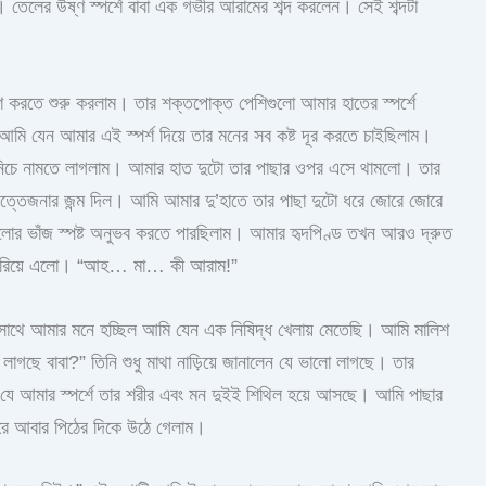
তেলের উষ্ণ স্পর্শে বাবা এক গভীর আরামের শব্দ করলেন। সেই শব্দটা
শ করতে শুরু করলাম। তার শক্তপোক্ত পেশিগুলো আমার হাতের স্পর্শে
ি যেন আমার এই স্পর্শ দিয়ে তার মনের সব কষ্ট দূর করতে চাইছিলাম।
নিচে নামতে লাগলাম। আমার হাত দুটো তার পাছার ওপর এসে থামলো। তার
উত্তেজনার জন্ম দিল। আমি আমার দু’হাতে তার পাছা দুটো ধরে জোরে জোরে
লোর ভাঁজ স্পষ্ট অনুভব করতে পারছিলাম। আমার হৃদপিণ্ড তখন আরও দ্রুত
দ বেরিয়ে এলো। “আহ… মা… কী আরাম!”
ইসাথে আমার মনে হচ্ছিল আমি যেন এক নিষিদ্ধ খেলায় মেতেছি। আমি মালিশ
গছে বাবা?” তিনি শুধু মাথা নাড়িয়ে জানালেন যে ভালো লাগছে। তার
যে আমার স্পর্শে তার শরীর এবং মন দুইই শিথিল হয়ে আসছে। আমি পাছার
ধীরে আবার পিঠের দিকে উঠে গেলাম।