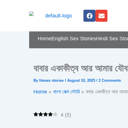
Skip
F
E
to
a
n
content
c
v
e
e
b
l
Home
English Sex Stories
Hindi Sex Sto
o
o
o
p
k
e
বাবার একাকীত্ব আর আমার যৌবনের
By
litesex stories
/
August 10, 2025
/
2 Comments
Home
বাংলা সেক্স স্টোরি
বাবার একাকীত্ব আর আমার য
4
(
5
)