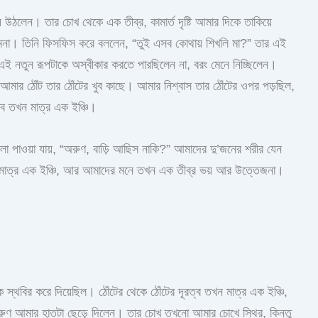
ে উঠলেন। তার চোখ থেকে এক তীব্র, কামার্ত দৃষ্টি আমার দিকে তাকিয়ে
মনা। তিনি ফিসফিস করে বললেন, “তুই এসব কোথায় শিখলি মা?” তার এই
ই নতুন রূপটাকে অস্বীকার করতে পারছিলেন না, বরং মেনে নিচ্ছিলেন।
আমার ঠোঁট তার ঠোঁটের খুব কাছে। আমার নিশ্বাস তার ঠোঁটের ওপর পড়ছিল,
ব তখন মাত্র এক ইঞ্চি।
 গলা পাওয়া যায়, “অরুণ, বাড়ি আছিস নাকি?” আমাদের দু’জনের শরীর যেন
খন মাত্র এক ইঞ্চি, আর আমাদের মনে তখন এক তীব্র ভয় আর উত্তেজনা।
ে স্থবির করে দিয়েছিল। ঠোঁটের থেকে ঠোঁটের দূরত্ব তখন মাত্র এক ইঞ্চি,
 আমার হাতটা ছেড়ে দিলেন। তার চোখ তখনো আমার চোখে স্থির, কিন্তু