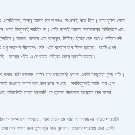
ে এসেছিলাম, কিন্তু আমার মন তখনও সেখানেই পড়ে ছিল। তার ঘুমের ঘোরে
সামনে থেকে কিছুতেই সরছিল না। সেই রাতেই আমার স্বমেহনের অভিজ্ঞতা এবং
তুলেছিল। আমার ভেতরে এক অদ্ভুত, নিষিদ্ধ ইচ্ছে যেন আরও শক্তিশালী
শুধু স্বপ্নে সীমাবদ্ধ নেই, এটা বাস্তব রূপ নিতে চাইছে। আমি এখন
 চাইছি। আমার শরীর এখন বাবার শরীরের জন্য ছটফট করছে।
য করার চেষ্টা করলাম, যাতে তার কাছাকাছি থাকার একটা অজুহাত খুঁজে পাই।
রে মাঠে যাওয়ার আগে তার জল ভরে দেওয়া—সবকিছুতেই আমি যেন এক
 পরিবর্তনটা লক্ষ্য করেননি, বা হয়তো নীরবতার আড়ালে তার মনের
্চিম আকাশে ঢলে পড়েছে, আর তার নরম আলোয় আমাদের বাড়ির দাওয়াটা
রাখা কল থেকে জল তুলে মুখ-হাত ধুলেন। তারপর দাওয়ায় রাখা একটা