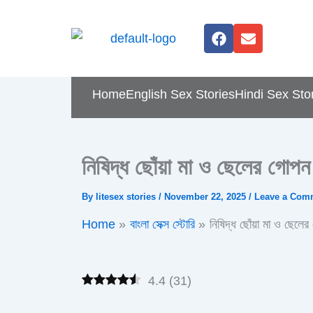
Skip
F
E
to
a
n
content
c
v
e
e
b
l
Home
English Sex Stories
Hindi Sex Sto
o
o
o
p
k
e
নিষিদ্ধ ছোঁয়া মা ও ছেলের গোপন 
By
litesex stories
/
November 22, 2025
/
Leave a Com
Home
বাংলা সেক্স স্টোরি
নিষিদ্ধ ছোঁয়া মা ও ছেলের
4.4
(
31
)