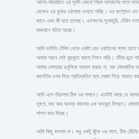
আলো-আঁধারিতে ওর মুখটা কোনো গ্রিক ভাস্কর্যের মতো লাগছ
থেকেও ওর বুকের ওঠানামা দেখতে পাচ্ছি। ওর হৃৎস্পন্দন এত
জানে এখন কী হতে চলেছে। এতক্ষণের লুকোচুরি, টেবিল তলা
মাঝখানে ঘটতে যাচ্ছে।
আমি ডাইনিং টেবিল থেকে একটা রেড ওয়াইনের গ্লাস হাতে ত
আমার পরনে সেই কুচকুচে কালো শিফন শাড়ি। হাঁটার ছন্দে 
আমার কোমরের দুলুনিকে আড়াল করছে না, বরং মোমবাতির
কার্পেটের ওপর দিয়ে প্রতিধ্বনিত হয়ে সোজা গিয়ে আঘাত ক
আমি এসে দাঁড়ালাম ঠিক ওর সামনে। এতটাই কাছে যে আমার শ
তৃষ্ণা, ভয় আর অদম্য কামনার এক অদ্ভুত মিশ্রণ। মোমবাত
পাগল করে দিচ্ছে।
আমি কিছু বললাম না। শুধু একটু ঝুঁকে ওর গালে, ঠিক ঠোঁট