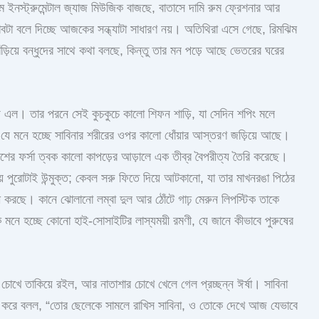
নস্ট্রুমেন্টাল জ্যাজ মিউজিক বাজছে, বাতাসে দামি রুম ফ্রেশনার আর
টা বলে দিচ্ছে আজকের সন্ধ্যাটা সাধারণ নয়। অতিথিরা এসে গেছে, রিমঝিম
িয়ে বন্ধুদের সাথে কথা বলছে, কিন্তু তার মন পড়ে আছে ভেতরের ঘরের
 এল। তার পরনে সেই কুচকুচে কালো শিফন শাড়ি, যা সেদিন শপিং মলে
ছ যে মনে হচ্ছে সাবিনার শরীরের ওপর কালো ধোঁয়ার আস্তরণ জড়িয়ে আছে।
ের ফর্সা ত্বক কালো কাপড়ের আড়ালে এক তীব্র বৈপরীত্য তৈরি করেছে।
য় পুরোটাই উন্মুক্ত; কেবল সরু ফিতে দিয়ে আটকানো, যা তার মাখনরঙা পিঠের
্শনী করছে। কানে ঝোলানো লম্বা দুল আর ঠোঁটে গাঢ় মেরুন লিপস্টিক তাকে
ে মনে হচ্ছে কোনো হাই-সোসাইটির লাস্যময়ী রমণী, যে জানে কীভাবে পুরুষের
ধ চোখে তাকিয়ে রইল, আর নাতাশার চোখে খেলে গেল প্রচ্ছন্ন ঈর্ষা। সাবিনা
 করে বলল, “তোর ছেলেকে সামলে রাখিস সাবিনা, ও তোকে দেখে আজ যেভাবে