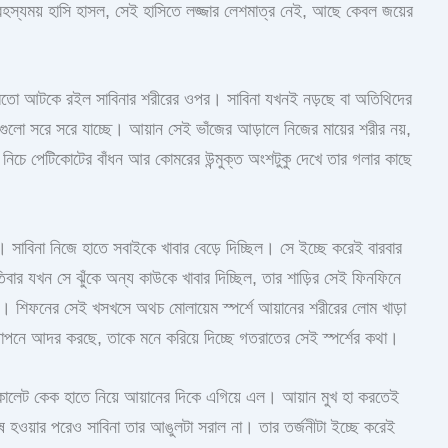
ল রহস্যময় হাসি হাসল, সেই হাসিতে লজ্জার লেশমাত্র নেই, আছে কেবল জয়ের
 মতো আটকে রইল সাবিনার শরীরের ওপর। সাবিনা যখনই নড়ছে বা অতিথিদের
গুলো সরে সরে যাচ্ছে। আয়ান সেই ভাঁজের আড়ালে নিজের মায়ের শরীর নয়,
নিচে পেটিকোটের বাঁধন আর কোমরের উন্মুক্ত অংশটুকু দেখে তার গলার কাছে
 সাবিনা নিজে হাতে সবাইকে খাবার বেড়ে দিচ্ছিল। সে ইচ্ছে করেই বারবার
তিবার যখন সে ঝুঁকে অন্য কাউকে খাবার দিচ্ছিল, তার শাড়ির সেই ফিনফিনে
ল। শিফনের সেই খসখসে অথচ মোলায়েম স্পর্শে আয়ানের শরীরের লোম খাড়া
পনে আদর করছে, তাকে মনে করিয়ে দিচ্ছে গতরাতের সেই স্পর্শের কথা।
কোলেট কেক হাতে নিয়ে আয়ানের দিকে এগিয়ে এল। আয়ান মুখ হা করতেই
েষ হওয়ার পরেও সাবিনা তার আঙুলটা সরাল না। তার তর্জনীটা ইচ্ছে করেই