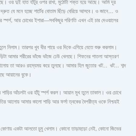
ে। ওর দুই হাত হাঁটুর ওপর রাখা, মুঠোটা শক্ত হয়ে আছে। আমি দূর
 দ্রুত যে মনে হচ্ছে শার্টের বোতাম ছিঁড়ে বেরিয়ে আসবে। ও জানে… ও
র স্পর্শ, আর চোখের ইশারা—সবকিছুর পরিণতি এখন এই চার দেওয়ালের
ুলে নিলাম। তারপর খুব ধীর পায়ে ওর দিকে এগিয়ে যেতে শুরু করলাম।
শাড়িটা আমার শরীরের ভাঁজে ভাঁজে ঢেউ খেলছে। শিফনের পাতলা আস্তরণ
 আলোয় তা আরও রহস্যময় করে তুলছে। আমার হিল জুতোর
খট… খট…
শব্দ
রছে আয়ানের বুকে।
াড়ির আঁচলটা ওর হাঁটু স্পর্শ করল। আয়ান মুখ তুলে তাকাল। ওর চোখে
ির আলোয় আমার কালো শাড়ি আর ফর্সা ত্বকের বৈপরীত্য ওকে নিশ্চয়ই
ের কোণায় একটা আলতো চুমু খেলাম। কোনো তাড়াহুড়ো নেই, কোনো জিভের