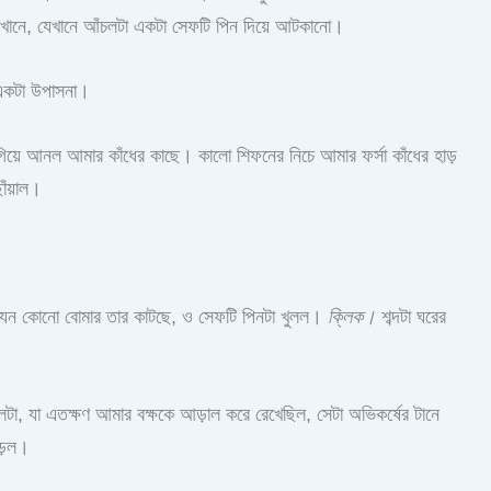
সেখানে, যেখানে আঁচলটা একটা সেফটি পিন দিয়ে আটকানো।
 একটা উপাসনা।
িয়ে আনল আমার কাঁধের কাছে। কালো শিফনের নিচে আমার ফর্সা কাঁধের হাড়
োঁয়াল।
ে, যেন কোনো বোমার তার কাটছে, ও সেফটি পিনটা খুলল।
ক্লিক।
শব্দটা ঘরের
লটা, যা এতক্ষণ আমার বক্ষকে আড়াল করে রেখেছিল, সেটা অভিকর্ষের টানে
পড়ল।