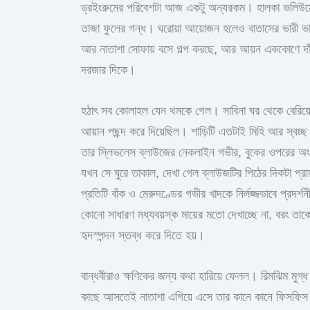
ড্রইংরুমের পরিবেশটা আজ একটু অন্যরকম। হালকা ভলিউমে ই
তাজা ফুলের গন্ধ। ঘরোয়া আয়োজন হলেও বাতাসের ভারী ভাব
আর নাতাশা সোফায় বসে গল্প করছে, আর আয়ন এককোণে দাঁড়
দরজার দিকে।
হঠাৎ সব কোলাহল যেন থমকে গেল। সাবিনা ঘর থেকে বেরিয়ে
আয়ান পছন্দ করে দিয়েছিল। শাড়িটি এতটাই মিহি আর স্বচ্
তার স্লিভলেস ব্লাউজের নেকলাইন গভীর, বুকের ওপরের অংশ
যখন সে ঘুরে তাকাল, দেখা গেল ব্লাউজটির পিঠের দিকটা প্রা
প্রতিটি বাঁক ও মেরুদণ্ডের গভীর খাদকে নির্লজ্জভাবে প্রদর
কোনো সাধারণ মধ্যবয়স্ক মায়ের মতো দেখাচ্ছে না, বরং তাক
হৃদস্পন্দন স্তব্ধ করে দিতে হয়।
বান্ধবীরাও ক্ষণিকের জন্য কথা হারিয়ে ফেলল। রিমঝিম মুগ্
কাছে আসতেই নাতাশা এগিয়ে এসে তার কানে কানে ফিসফিস