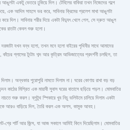
 আঙুলটা একটু ভেতরে ঢুকিয়ে দিল। টেবিলের বাকিরা তখন নিজেদের গল্পে
িয়ে, এক আদিম সাহসে ভর করে, সাবিনার ক্রিমের প্রলেপ মাখা আঙুলটা
 করে দিল। সাবিনার শরীর দিয়ে একটা বিদ্যুৎ খেলে গেল, সে দ্রুত আঙুল
আজকের রাতটা কেবল শুরু হলো।
ের দরজাটা যখন বন্ধ হলো, তখন মনে হলো বাইরের পৃথিবীর সাথে আমাদের
, কাঁচের গ্লাসের টুংটাং শব্দ আর কৃত্রিম আভিজাত্যের প্রদর্শনী চলছিল, তা
দিলাম। অন্ধকার পুরোপুরি নামতে দিলাম না। ঘরের কোণায় রাখা বড় বড়
ন্দন কাঠের মিশ্রিত এক মায়াবী সুবাস ঘরের বাতাসে ছড়িয়ে পড়ল। মোমবাতির
াচতে শুরু করল। ব্লুটুথ স্পিকারে খুব নিচু ভলিউমে চালিয়ে দিলাম একটা
র ভারকে আরও বাড়িয়ে দিল, তৈরি করল এক অলস, কামুক আবহ।
-গ্রে শার্ট আর জিন্স, যা আজ সকালে আমিই কিনে দিয়েছিলাম। মোমবাতির