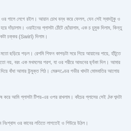
দটা ওর গালে লেগে রইল। আয়ান চোখ বন্ধ করে ফেলল, যেন সেই স্বাদটুকু ও
য়ে দাঁড়ালাম। ওয়াইনের গ্লাসটা ঠোঁটে ছোঁয়ালাম, এক চ চুমুক দিলাম, কিন্তু
একটা চক্কর (Swirl) দিলাম।
র মতো ছড়িয়ে পড়ল। রেশমি শিফন কাপড়টা সরে গিয়ে আয়ানের পায়ে, হাঁটুতে
র মতো নয়, বরং এক মখমলের পরশ, যা ওর শরীরে আগুনের ছ্যঁকা দিল। আমার
য়ে বাঁধা আমার উন্মুক্ত পিঠ। মেরুদণ্ডের গভীর খাদটা মোমবাতির আলোয়
েষ করে আমি গ্লাসটা টিপয়-এর ওপর রাখলাম। কাঁচের গ্লাসের সেই
ঠক
শব্দটা
গরম নিঃশ্বাস ওর কানের লতিতে লাগতেই ও শিউরে উঠল।