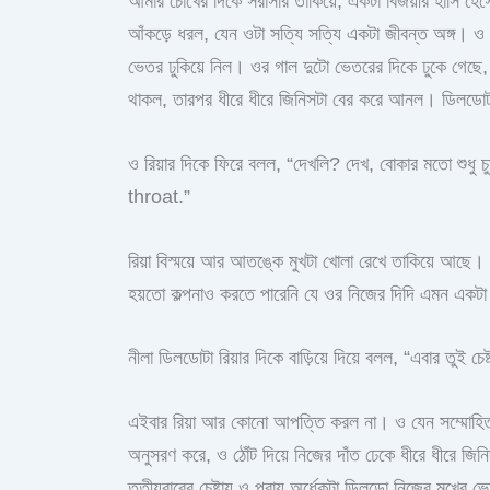
আমার চোখের দিকে সরাসরি তাকিয়ে, একটা বিজয়ীর হাসি হে
আঁকড়ে ধরল, যেন ওটা সত্যি সত্যি একটা জীবন্ত অঙ্গ। ও 
ভেতর ঢুকিয়ে নিল। ওর গাল দুটো ভেতরের দিকে ঢুকে গেছে,
থাকল, তারপর ধীরে ধীরে জিনিসটা বের করে আনল। ডিলডোট
ও রিয়ার দিকে ফিরে বলল, “দেখলি? দেখ, বোকার মতো শুধু
throat.”
রিয়া বিস্ময়ে আর আতঙ্কে মুখটা খোলা রেখে তাকিয়ে আছে।
হয়তো কল্পনাও করতে পারেনি যে ওর নিজের দিদি এমন একট
নীলা ডিলডোটা রিয়ার দিকে বাড়িয়ে দিয়ে বলল, “এবার তুই চ
এইবার রিয়া আর কোনো আপত্তি করল না। ও যেন সম্মোহিত
অনুসরণ করে, ও ঠোঁট দিয়ে নিজের দাঁত ঢেকে ধীরে ধীরে জিনি
তৃতীয়বারের চেষ্টায় ও প্রায় অর্ধেকটা ডিলডো নিজের মুখে