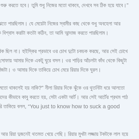
শুরু করতে হবে। তুমি শুধু নিজের মতো থাকবে, দেখবে সব ঠিক হয়ে যাবে।”
ঝতে পারছিলাম। যে মেয়েটা নিজের স্বামীর কাছ থেকে শুধু অবহেলা আর
 বিশ্বাস করাটা কতটা কঠিন, তা আমি আন্দাজ করতে পারছিলাম।
বিক ছিল না। হুইস্কির প্রভাবে ওর চোখ দুটো চকচক করছে, আর সেই চোখে
 সোফায় আমার দিকে একটু ঘুরে বসল। ওর শাড়ির আঁচলটা কাঁধ থেকে কিছুটা
টা। ও আমার দিকে তাকিয়ে চোখ মেরে রিয়ার দিকে ঘুরল।
তো থাকলেই হয় নাকি?” নীলা রিয়ার দিকে ঝুঁকে ওর থুতনিটা ধরে আলতো
দের কীভাবে কাবু করতে হয়, সেটা একটা আর্ট। আর সেই আর্টের প্রথম পাঠ
সরাসরি তাকিয়ে বলল, “You just to know how to suck a good
 রিয়া দুজনেই থতমত খেয়ে গেছি। রিয়ার মুখটা লজ্জায় টকটকে লাল হয়ে