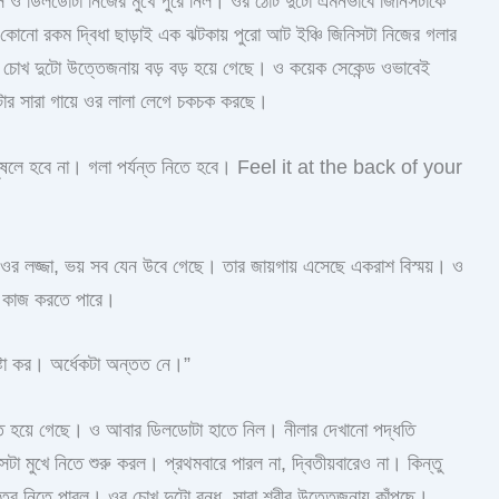
সে ও ডিলডোটা নিজের মুখে পুরে নিল। ওর ঠোঁট দুটো এমনভাবে জিনিসটাকে
কোনো রকম দ্বিধা ছাড়াই এক ঝটকায় পুরো আট ইঞ্চি জিনিসটা নিজের গলার
 চোখ দুটো উত্তেজনায় বড় বড় হয়ে গেছে। ও কয়েক সেকেন্ড ওভাবেই
ার সারা গায়ে ওর লালা লেগে চকচক করছে।
 চুষলে হবে না। গলা পর্যন্ত নিতে হবে। Feel it at the back of your
 ওর লজ্জা, ভয় সব যেন উবে গেছে। তার জায়গায় এসেছে একরাশ বিস্ময়। ও
া কাজ করতে পারে।
েষ্টা কর। অর্ধেকটা অন্তত নে।”
 হয়ে গেছে। ও আবার ডিলডোটা হাতে নিল। নীলার দেখানো পদ্ধতি
সটা মুখে নিতে শুরু করল। প্রথমবারে পারল না, দ্বিতীয়বারেও না। কিন্তু
র ভেতর নিতে পারল। ওর চোখ দুটো বন্ধ, সারা শরীর উত্তেজনায় কাঁপছে।