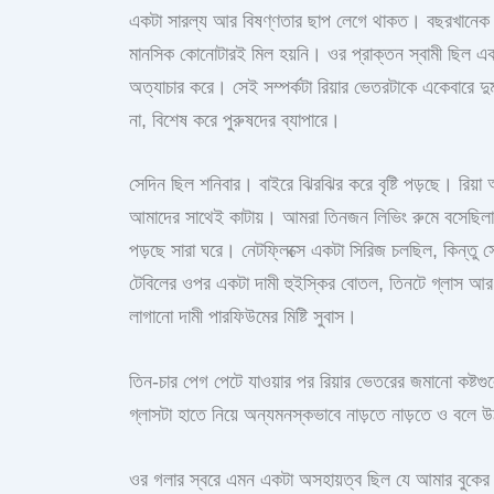
একটা সারল্য আর বিষণ্ণতার ছাপ লেগে থাকত। বছরখানেক আগ
মানসিক কোনোটারই মিল হয়নি। ওর প্রাক্তন স্বামী ছিল এক
অত্যাচার করে। সেই সম্পর্কটা রিয়ার ভেতরটাকে একেবারে দু
না, বিশেষ করে পুরুষদের ব্যাপারে।
সেদিন ছিল শনিবার। বাইরে ঝিরঝির করে বৃষ্টি পড়ছে। রিয়
আমাদের সাথেই কাটায়। আমরা তিনজন লিভিং রুমে বসেছিলাম
পড়ছে সারা ঘরে। নেটফ্লিক্সে একটা সিরিজ চলছিল, কিন্ত
টেবিলের ওপর একটা দামী হুইস্কির বোতল, তিনটে গ্লাস আর 
লাগানো দামী পারফিউমের মিষ্টি সুবাস।
তিন-চার পেগ পেটে যাওয়ার পর রিয়ার ভেতরের জমানো কষ্
গ্লাসটা হাতে নিয়ে অন্যমনস্কভাবে নাড়তে নাড়তে ও বলে
ওর গলার স্বরে এমন একটা অসহায়ত্ব ছিল যে আমার বুকের 