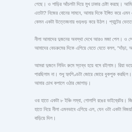
গেছে। ও শাড়ির আঁচলটা দিয়ে মুখ ঢাকার চেষ্টা করছে। আ
এতটা? নিজের বোনের সামনে, আমার দিকে ইঙ্গিত করে এমন 
কেমন একটা উত্তেজনায় গুড়গুড় করে উঠল। প্যান্টের ভেতর
নীলা আমাদের দুজনের অবস্থা দেখে আরও মজা পেল। ও সোফা
আমাদের বেডরুমের দিকে এগিয়ে যেতে যেতে বলল, “দাঁড
আমরা দুজনে লিভিং রুমে স্তব্ধ হয়ে বসে রইলাম। রিয়া ভ
পারছিলাম না। শুধু হৃৎপিণ্ডটা জোরে জোরে ধুকপুক করছিল
আমার চোখ কপালে ওঠার জোগাড়।
ওর হাতে একটা ৮ ইঞ্চি লম্বা, গোলাপি রঙের ভাইব্রেটর। জি
হাতে নিয়ে নীলা এমনভাবে এগিয়ে এল, যেন ওটা একটা বিজয
বাড়িয়ে দিল।