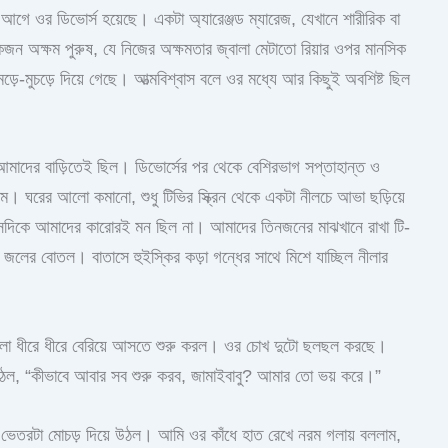
ে ওর ডিভোর্স হয়েছে। একটা অ্যারেঞ্জড ম্যারেজ, যেখানে শারীরিক বা
জন অক্ষম পুরুষ, যে নিজের অক্ষমতার জ্বালা মেটাতো রিয়ার ওপর মানসিক
মড়ে-মুচড়ে দিয়ে গেছে। আত্মবিশ্বাস বলে ওর মধ্যে আর কিছুই অবশিষ্ট ছিল
া আমাদের বাড়িতেই ছিল। ডিভোর্সের পর থেকে বেশিরভাগ সপ্তাহান্ত ও
। ঘরের আলো কমানো, শুধু টিভির স্ক্রিন থেকে একটা নীলচে আভা ছড়িয়ে
ু সেদিকে আমাদের কারোরই মন ছিল না। আমাদের তিনজনের মাঝখানে রাখা টি-
জলের বোতল। বাতাসে হুইস্কির কড়া গন্ধের সাথে মিশে যাচ্ছিল নীলার
টগুলো ধীরে ধীরে বেরিয়ে আসতে শুরু করল। ওর চোখ দুটো ছলছল করছে।
 উঠল, “কীভাবে আবার সব শুরু করব, জামাইবাবু? আমার তো ভয় করে।”
ভেতরটা মোচড় দিয়ে উঠল। আমি ওর কাঁধে হাত রেখে নরম গলায় বললাম,