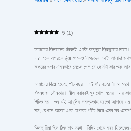
Home
বাংলা সেক্স স্টোরি
শালী জামাইবাবুর চোদন কাহ
5
(
1
)
আমাদের তিনজনের জীবনটা একটা অদ্ভুত ত্রিভুজের মতো। আম
যারা একে অপরকে ছুঁয়ে থেকেও নিজেদের একটা আলাদা জগৎ 
অপরের ওপর এমনভাবে লেপ্টে গেল যে কোনটা কার শুরু আর ক
আমাদের বিয়ে হয়েছে পাঁচ বছর। এই পাঁচ বছরে নীলার সাথে আমা
বাঁধনছাড়া যৌনতার। নীলা বরাবরই খুব খোলা মনের। ওর কাছে 
উচিত নয়। ওর এই আধুনিক মনস্কতাই হয়তো আমাকে ওর 
মাঠ, যেখানে আমরা একে অপরের শরীর নিয়ে এমন সব এক্সপেরি
কিন্তু রিয়া ছিল ঠিক তার উল্টো। দিদির থেকে বছর তিনেকে