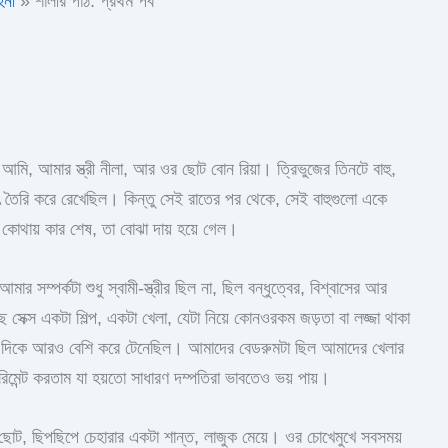
িনী
শালীর পাঠ: প্রথম পর্ব
ি, আমার স্ত্রী নীলা, আর ওর ছোট বোন রিয়া। ত্রিভুজের তিনটে বাহু,
তৈরি করে রেখেছিল। কিন্তু সেই রাতের পর থেকে, সেই বাহুগুলো একে
োথায় কার শেষ, তা বোঝা দায় হয়ে গেল।
র সম্পর্কটা শুধু স্বামী-স্ত্রীর ছিল না, ছিল বন্ধুত্বের, বিশ্বাসের আর
সেক্স একটা শিল্প, একটা খেলা, যেটা নিয়ে কোনওরকম জড়তা বা লজ্জা থাকা
দিকে আরও বেশি করে টেনেছিল। আমাদের বেডরুমটা ছিল আমাদের খেলার
মেন্ট করতাম যা হয়তো সাধারণ দম্পতিরা ভাবতেও ভয় পায়।
র ছোট, ছিপছিপে চেহারার একটা শান্ত, লাজুক মেয়ে। ওর চোখেমুখে সবসময়