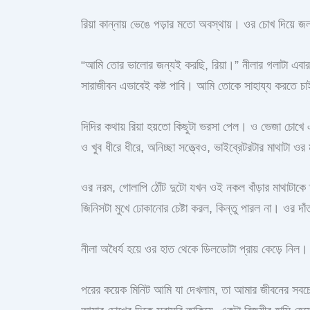
রিয়া কান্নায় ভেঙে পড়ার মতো অবস্থায়। ওর চোখ দিয়ে
“আমি তোর ভালোর জন্যই করছি, রিয়া।” নীলার গলাটা এবার 
সারাজীবন এভাবেই কষ্ট পাবি। আমি তোকে সাহায্য করতে
দিদির কথায় রিয়া হয়তো কিছুটা ভরসা পেল। ও ভেজা চোখ
ও খুব ধীরে ধীরে, অনিচ্ছা সত্ত্বেও, ভাইব্রেটরটার মাথাটা ওর
ওর নরম, গোলাপি ঠোঁট দুটো যখন ওই নকল বাঁড়ার মাথাটাকে স
জিনিসটা মুখে ঢোকানোর চেষ্টা করল, কিন্তু পারল না। ওর
নীলা অধৈর্য হয়ে ওর হাত থেকে ডিলডোটা প্রায় কেড়ে নিল
পরের কয়েক মিনিট আমি যা দেখলাম, তা আমার জীবনের সবচ