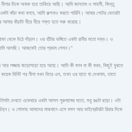
মি নীলার দিকে অবাক হয়ে তাকিয়ে আছি। আমি জানতাম ও সাহসী, কিন্তু
একটা কাঁচা কথা বলবে, আমি কল্পনাও করতে পারিনি। আমার পেটের ভেতরটা
ে আমার বাঁড়াটা ধীরে ধীরে শক্ত হতে শুরু করেছে।
 থেকে উঠে দাঁড়াল। ওর হাঁটার ভঙ্গিতে একটা রানীর মতো দম্ভ। ও
়া, আমি আসছি। আজকেই তোর প্রথম লেসন।”
য়ে আর লজ্জায় জড়োসড়ো হয়ে আছে। আমি কী বলব বা কী করব, কিছুই বুঝতে
। কয়েক মিনিট পর নীলা যখন ফিরে এল, তখন ওর হাতে যা দেখলাম, তাতে
নিসটা দেখতে একেবারে একটা আসল পুরুষাঙ্গের মতো, শুধু রঙটা ছাড়া। ওটা
়চিহ্ন। ও সোফায় আমাদের মাঝখানে এসে বসল আর ভাইব্রেটরটা রিয়ার দিকে