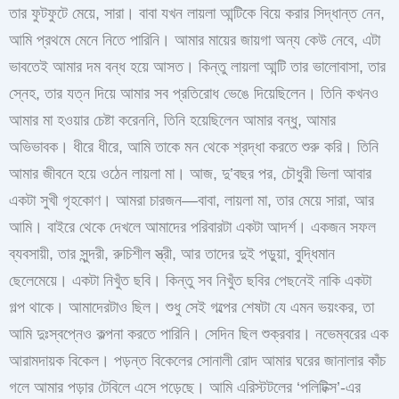
তার ফুটফুটে মেয়ে, সারা। বাবা যখন লায়লা আন্টিকে বিয়ে করার সিদ্ধান্ত নেন,
আমি প্রথমে মেনে নিতে পারিনি। আমার মায়ের জায়গা অন্য কেউ নেবে, এটা
ভাবতেই আমার দম বন্ধ হয়ে আসত। কিন্তু লায়লা আন্টি তার ভালোবাসা, তার
স্নেহ, তার যত্ন দিয়ে আমার সব প্রতিরোধ ভেঙে দিয়েছিলেন। তিনি কখনও
আমার মা হওয়ার চেষ্টা করেননি, তিনি হয়েছিলেন আমার বন্ধু, আমার
অভিভাবক। ধীরে ধীরে, আমি তাকে মন থেকে শ্রদ্ধা করতে শুরু করি। তিনি
আমার জীবনে হয়ে ওঠেন লায়লা মা। আজ, দু’বছর পর, চৌধুরী ভিলা আবার
একটা সুখী গৃহকোণ। আমরা চারজন—বাবা, লায়লা মা, তার মেয়ে সারা, আর
আমি। বাইরে থেকে দেখলে আমাদের পরিবারটা একটা আদর্শ। একজন সফল
ব্যবসায়ী, তার সুন্দরী, রুচিশীল স্ত্রী, আর তাদের দুই পড়ুয়া, বুদ্ধিমান
ছেলেমেয়ে। একটা নিখুঁত ছবি। কিন্তু সব নিখুঁত ছবির পেছনেই নাকি একটা
গল্প থাকে। আমাদেরটাও ছিল। শুধু সেই গল্পের শেষটা যে এমন ভয়ংকর, তা
আমি দুঃস্বপ্নেও কল্পনা করতে পারিনি। সেদিন ছিল শুক্রবার। নভেম্বরের এক
আরামদায়ক বিকেল। পড়ন্ত বিকেলের সোনালী রোদ আমার ঘরের জানালার কাঁচ
গলে আমার পড়ার টেবিলে এসে পড়েছে। আমি এরিস্টটলের ‘পলিটিক্স’-এর