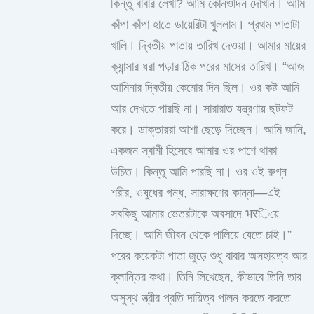
কিন্তু বাবার লেখা? আমি কোনওদিন দেখিনি। আমি
কাঁপা কাঁপা হাতে ডায়েরিটা খুললাম। প্রথম পাতাটা
খালি। দ্বিতীয় পাতায় তারিখ দেওয়া। আমার মায়ের
ক্যান্সার ধরা পড়ার ঠিক পরের মাসের তারিখ। “আজ
আমিনার দ্বিতীয় কেমোর দিন ছিল। ওর কষ্ট আমি
আর দেখতে পারছি না। সারারাত যন্ত্রণায় ছটফট
করে। ডাক্তাররা আশা ছেড়ে দিচ্ছেন। আমি জানি,
একজন স্বামী হিসেবে আমার ওর পাশে থাকা
উচিত। কিন্তু আমি পারছি না। ওর ওই রুগ্ন
শরীর, ওষুধের গন্ধ, সারাক্ষণের কান্না—এই
সবকিছু আমার ভেতরটাকে অবসাদে भरিয়ে
দিচ্ছে। আমি জীবন থেকে পালিয়ে যেতে চাই।”
পরের কয়েকটা পাতা জুড়ে শুধু বাবার অসহায়ত্ব আর
ক্লান্তির কথা। তিনি লিখেছেন, কীভাবে তিনি তার
অসুস্থ স্ত্রীর প্রতি দায়িত্ব পালন করতে করতে