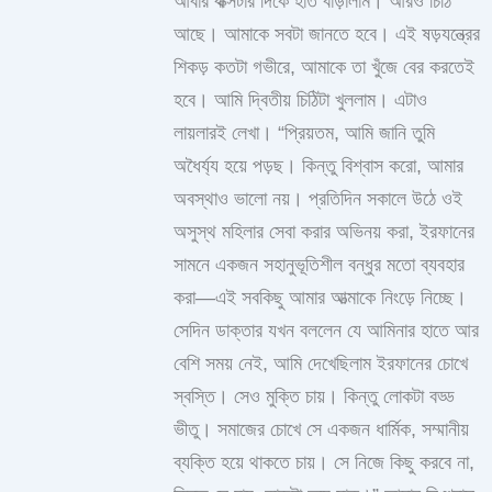
আবার বাক্সটার দিকে হাত বাড়ালাম। আরও চিঠি
আছে। আমাকে সবটা জানতে হবে। এই ষড়যন্ত্রের
শিকড় কতটা গভীরে, আমাকে তা খুঁজে বের করতেই
হবে। আমি দ্বিতীয় চিঠিটা খুললাম। এটাও
লায়লারই লেখা। “প্রিয়তম, আমি জানি তুমি
অধৈর্য্য হয়ে পড়ছ। কিন্তু বিশ্বাস করো, আমার
অবস্থাও ভালো নয়। প্রতিদিন সকালে উঠে ওই
অসুস্থ মহিলার সেবা করার অভিনয় করা, ইরফানের
সামনে একজন সহানুভূতিশীল বন্ধুর মতো ব্যবহার
করা—এই সবকিছু আমার আত্মাকে নিংড়ে নিচ্ছে।
সেদিন ডাক্তার যখন বললেন যে আমিনার হাতে আর
বেশি সময় নেই, আমি দেখেছিলাম ইরফানের চোখে
স্বস্তি। সেও মুক্তি চায়। কিন্তু লোকটা বড্ড
ভীতু। সমাজের চোখে সে একজন ধার্মিক, সম্মানীয়
ব্যক্তি হয়ে থাকতে চায়। সে নিজে কিছু করবে না,