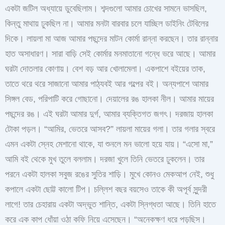
একটা জটিল অধ্যায়ে ডুবেছিলাম। শব্দগুলো আমার চোখের সামনে ভাসছিল,
কিন্তু মাথায় ঢুকছিল না। আমার মনটা বারবার চলে যাচ্ছিল ডাইনিং টেবিলের
দিকে। লায়লা মা আজ আমার পছন্দের মাটন কোর্মা রান্না করছেন। তার রান্নার
হাত অসাধারণ। সারা বাড়ি সেই কোর্মার মনমাতানো গন্ধে ভরে আছে। আমার
ঘরটা দোতলার কোণায়। বেশ বড় আর খোলামেলা। একপাশে বইয়ের তাক,
তাতে থরে থরে সাজানো আমার পাঠ্যবই আর গল্পের বই। অন্যপাশে আমার
সিঙ্গল বেড, পরিপাটি করে গোছানো। দেয়ালের রঙ হালকা নীল। আমার মায়ের
পছন্দের রঙ। এই ঘরটা আমার দুর্গ, আমার ব্যক্তিগত জগৎ। দরজায় হালকা
টোকা পড়ল। “আমির, ভেতরে আসব?” লায়লা মায়ের গলা। তার গলার স্বরে
এমন একটা স্নেহ মেশানো থাকে, যা শুনলে মন ভালো হয়ে যায়। “এসো মা,”
আমি বই থেকে মুখ তুলে বললাম। দরজা খুলে তিনি ভেতরে ঢুকলেন। তার
পরনে একটা হালকা সবুজ রঙের সুতির শাড়ি। মুখে কোনও মেকআপ নেই, শুধু
কপালে একটা ছোট্ট কালো টিপ। চল্লিশ বছর বয়সেও তাকে কী অপূর্ব সুন্দরী
লাগে! তার চেহারায় একটা অদ্ভুত শান্তি, একটা স্নিগ্ধতা আছে। তিনি হাতে
করে এক কাপ ধোঁয়া ওঠা কফি নিয়ে এসেছেন। “অনেকক্ষণ ধরে পড়ছিস।