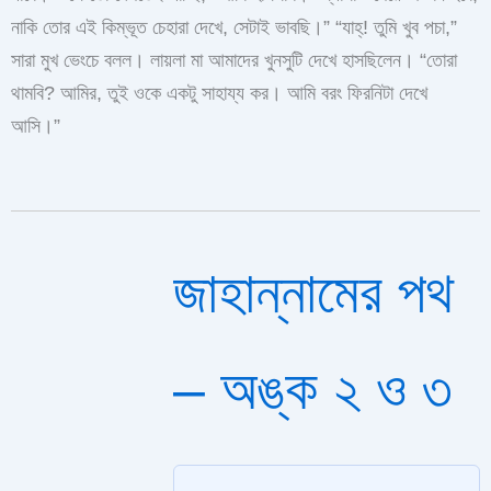
নাকি তোর এই কিম্ভূত চেহারা দেখে, সেটাই ভাবছি।” “যাহ্! তুমি খুব পচা,”
সারা মুখ ভেংচে বলল। লায়লা মা আমাদের খুনসুটি দেখে হাসছিলেন। “তোরা
থামবি? আমির, তুই ওকে একটু সাহায্য কর। আমি বরং ফিরনিটা দেখে
আসি।”
জাহান্নামের পথ
– অঙ্ক ২ ও ৩