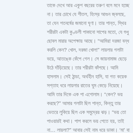
তাকে দেখে আর একুশ বছরের তরুণ বলে মনে হচ্ছে
না। তার চোখে যে শীতল, হিংস্র আগুন জ্বলছে,
তা যেন শতবর্ষের জমানো ঘৃণা। তার শান্ত, স্থির
শরীরটা একটা কুণ্ডলী পাকানো সাপের মতো, যে শুধু
ছোবল মারার অপেক্ষায় আছে। “আমির! দরজা বন্ধ
করলি কেন? খোল, দরজা খোল!” লায়লার গলাটা
ভয়ে, আতঙ্কে কেঁপে গেল। সে জায়নামাজ ছেড়ে
উঠে দাঁড়িয়েছে। তার শরীরটা কাঁপছে। আমি
হাসলাম। সেই ঠান্ডা, অর্থহীন হাসি, যা গত কয়েক
সপ্তাহ ধরে লায়লার রাতের ঘুম কেড়ে নিয়েছে।
আমি তার দিকে এক পা এগোলাম। “কেন? ভয়
করছে?” আমার গলাটা ছিল শান্ত, কিন্তু তার
ভেতরে লুকিয়ে ছিল এক সমুদ্রের ঝড়। “ভয় তো
পাওয়ারই কথা। পাপ করলে ভয় পেতে হয়, তাই
না… লায়লা?” আবার সেই নাম ধরে ডাকা। ‘মা’ বা