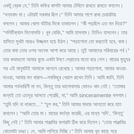
একটু ব্রেক নে,” তিনি কফির কাপটা আমার টেবিলে রাখতে রাখতে বললেন।
“ধন্যবাদ মা। এটারই দরকার ছিল।” তিনি আমার পাশে রাখা চেয়ারটায়
বসলেন। আমার খোলা বইটার দিকে তাকালেন। “কী পড়ছিস এত মন দিয়ে?”
“পলিটিক্যাল ফিলোসফি। খুব বোরিং,” আমি হাসলাম। তিনিও হাসলেন। তার
হাসিতে মুখটা আরও উজ্জ্বল হয়ে উঠল। “পড়াশোনা তো করতেই হবে, বাবা।
তোর বাবা তোর ওপর অনেক আশা করে আছে। তুই আমাদের পরিবারের গর্ব।”
তার কথাগুলো আমার বুকে একটা উষ্ণ স্রোতের মতো বয়ে গেল। মায়ের মৃত্যুর
পর এই মানুষটাই আমাকে আগলে রেখেছে। আমার পড়াশোনা, আমার খাওয়া-
দাওয়া, আমার মন খারাপ—সবকিছুর খেয়াল রাখেন তিনি। আমি জানি, তিনি
আমার গর্ভধারিণী মা নন, কিন্তু তার ভালোবাসায় কোনও খাদ নেই। “তোমার
জন্যই তো এতদূর আসতে পেরেছি, মা,” আমি sinceramente বললাম।
“তুমি যদি না থাকতে…” “চুপ কর,” তিনি আমার মাথায় আলতো করে হাত
রাখলেন। “আমি তোর মা। মায়ের কর্তব্য করেছি, এর মধ্যে ‘যদি’, ‘কিন্তু’
কিছু নেই।” তিনি আমার পাঞ্জাবির কলারটা ঠিক করে দিলেন। “তোর পাঞ্জাবির
বোতামটা ভাঙা। দে, আমি লাগিয়ে দিচ্ছি।” তিনি আমার খুব কাছে সরে