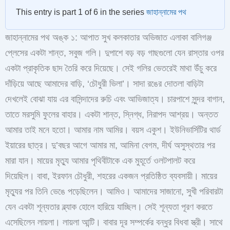
This entry is part 1 of 6 in the series
জাহান্নামের পথ
জাহান্নামের পথ অঙ্ক ১: আপাত সুখ কলকাতার অভিজাত এলাকা বালিগঞ্জ
প্লেসের একটা শান্ত, সবুজ গলি। দুপাশে বড় বড় গাছগুলো যেন রাস্তার ওপর
একটা প্রাকৃতিক ছাদ তৈরি করে দিয়েছে। সেই গলির ভেতরেই মাথা উঁচু করে
দাঁড়িয়ে আছে আমাদের বাড়ি, ‘চৌধুরী ভিলা’। সাদা রঙের দোতলা বাড়িটা
দেখলেই বোঝা যায় এর বাসিন্দাদের রুচি এবং আভিজাত্য। চারপাশে সুন্দর বাগান,
তাতে মরসুমি ফুলের বাহার। একটা শান্ত, স্নিগ্ধ, নিরাপদ আশ্রয়। অন্তত
আমার তাই মনে হতো। আমার নাম আমির। বয়স একুশ। ইউনিভার্সিটির থার্ড
ইয়ারের ছাত্র। দু’বছর আগে আমার মা, আমিনা বেগম, দীর্ঘ অসুস্থতার পর
মারা যান। মায়ের মৃত্যু আমার পৃথিবীটাকে এক মুহূর্তে ওলটপালট করে
দিয়েছিল। বাবা, ইরফান চৌধুরী, শহরের একজন প্রতিষ্ঠিত ব্যবসায়ী। মায়ের
মৃত্যুর পর তিনি ভেঙে পড়েছিলেন। আমিও। আমাদের সাজানো, সুখী পরিবারটা
যেন একটা শূন্যতার ব্ল্যাক হোলে হারিয়ে যাচ্ছিল। সেই শূন্যতা পূরণ করতে
এসেছিলেন লায়লা। লায়লা আন্টি। বাবার দূর সম্পর্কের বন্ধুর বিধবা স্ত্রী। সাথে