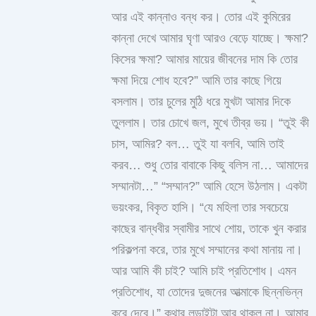
আর এই কান্নাও বন্ধ কর। তোর এই কুমিরের
কান্না দেখে আমার ঘৃণা আরও বেড়ে যাচ্ছে। ক্ষমা?
কিসের ক্ষমা? আমার মায়ের জীবনের দাম কি তোর
ক্ষমা দিয়ে শোধ হবে?” আমি তার কাছে গিয়ে
বসলাম। তার চুলের মুঠি ধরে মুখটা আমার দিকে
তুললাম। তার চোখে জল, মুখে তীব্র ভয়। “তুই কী
চাস, আমির? বল… তুই যা বলবি, আমি তাই
করব… শুধু তোর বাবাকে কিছু বলিস না… আমাদের
সম্মানটা…” “সম্মান?” আমি হেসে উঠলাম। একটা
ভয়ংকর, বিকৃত হাসি। “যে মহিলা তার সবচেয়ে
কাছের বান্ধবীর স্বামীর সাথে শোয়, তাকে খুন করার
পরিকল্পনা করে, তার মুখে সম্মানের কথা মানায় না।
আর আমি কী চাই? আমি চাই প্রতিশোধ। এমন
প্রতিশোধ, যা তোদের দুজনের আত্মাকে ছিন্নভিন্ন
করে দেবে।” কথার লড়াইটা আর থাকল না। আমার