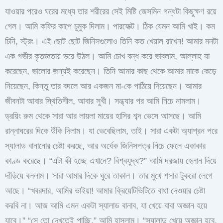
যাওয়ার পরেও ঘরের মধ্যে তার শরীরের সেই মিষ্টি জেসমিন গন্ধটা কিছুক্ষণ রয়ে
গেল। আমি কফির কাপে চুমুক দিলাম। পারফেক্ট। ঠিক যেমন আমি খাই। কম
চিনি, স্ট্রং। এই ছোট ছোট জিনিসগুলোও তিনি কত খেয়াল রাখেন! আমার মনটা
এক গভীর কৃতজ্ঞতায় ভরে উঠল। আমি চোখ বন্ধ করে ভাবলাম, আল্লাহ যা
করেছেন, ভালোর জন্যই করেছেন। তিনি আমার কাছ থেকে আমার মাকে কেড়ে
নিয়েছেন, কিন্তু তার বদলে আর একজন মা-কে পাঠিয়ে দিয়েছেন। আমার
জীবনটা আবার স্থিতিশীল, আবার সুখী। সন্ধ্যার পর আমি নিচে নামলাম।
ড্রয়িং রুম থেকে সারা আর লায়লা মায়ের হাসির শব্দ ভেসে আসছে। আমি
রান্নাঘরের দিকে উঁকি দিলাম। যা ভেবেছিলাম, তাই। সারা একটা অ্যাপ্রন পরে
স্যালাড বানানোর চেষ্টা করছে, আর অর্ধেক জিনিসপত্র নিচে ফেলে একাকার
কাণ্ড করেছে। “এটা কী হচ্ছে এখানে? বিশ্বযুদ্ধ?” আমি দরজায় হেলান দিয়ে
দাঁড়িয়ে বললাম। সারা আমার দিকে ঘুরে তাকাল। তার মুখে শসার টুকরো লেগে
আছে। “খবরদার, আমির ভাইয়া! আমার ক্রিয়েটিভিটিতে বাধা দেওয়ার চেষ্টা
করবি না। আজ আমি এমন একটা স্যালাড বানাব, যা খেয়ে বাবা অজ্ঞান হয়ে
যাবে।” “সে তো দেখতেই পাচ্ছি,” আমি হাসলাম। “স্যালাড খেয়ে অজ্ঞান হবে,