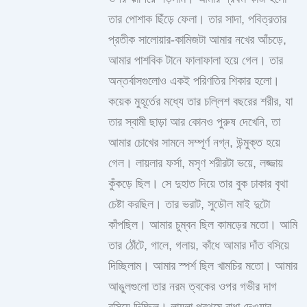
তার পোশাক ছিঁড়ে ফেলা। তার সাদা, পবিত্রতার
প্রতীক সালোয়ার-কামিজটা আমার নখের আঁচড়ে,
আমার পাশবিক টানে ফালাফালা হয়ে গেল। তার
অন্তর্বাসগুলোও একই পরিণতির শিকার হলো।
কয়েক মুহূর্তের মধ্যে তার চল্লিশ বছরের শরীর, যা
তার স্বামী ছাড়া আর কোনও পুরুষ দেখেনি, তা
আমার চোখের সামনে সম্পূর্ণ নগ্ন, উন্মুক্ত হয়ে
গেল। লায়লার ফর্সা, মসৃণ শরীরটা ভয়ে, লজ্জায়
কুঁকড়ে ছিল। সে দুহাত দিয়ে তার বুক ঢাকার বৃথা
চেষ্টা করছিল। তার ভরাট, সুডৌল মাই দুটো
কাঁপছিল। আমার চুম্বন ছিল কামড়ের মতো। আমি
তার ঠোঁটে, গালে, গলায়, কাঁধে আমার দাঁত বসিয়ে
দিচ্ছিলাম। আমার স্পর্শ ছিল খামচির মতো। আমার
আঙুলগুলো তার নরম ত্বকের ওপর গভীর দাগ