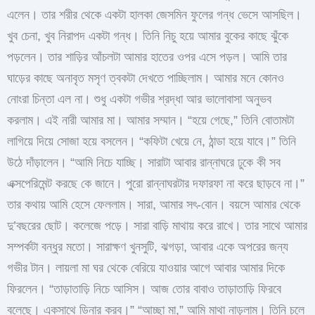
এলেন। তার শরীর থেকে একটা হালকা জেসমিন ফুলের গন্ধ ভেসে আসছিল।
খুব চেনা, খুব নিরাপদ একটা গন্ধ। তিনি নিচু হয়ে আমার বুকের কাছে ঝুঁকে
পড়লেন। তার শাড়ির আঁচলটা আমার হাতের ওপর এসে পড়ল। আমি তার
ঘাড়ের কাছে অনাবৃত মসৃণ ত্বকটা দেখতে পাচ্ছিলাম। আমার মনে কোনও
নোংরা চিন্তা এল না। শুধু একটা গভীর শ্রদ্ধা আর ভালোবাসা অনুভব
করলাম। এই নারী আমার মা। আমার সম্মান। “হয়ে গেছে,” তিনি বোতামটা
লাগিয়ে দিয়ে সোজা হয়ে বসলেন। “কফিটা খেয়ে নে, ঠান্ডা হয়ে যাবে।” তিনি
উঠে দাঁড়ালেন। “আমি নিচে যাচ্ছি। সারাটা আবার রান্নাঘরে ঢুকে কী সব
এক্সপেরিমেন্ট করছে কে জানে। পুরো রান্নাঘরটার দফারফা না করে ছাড়বে না।”
তার কথায় আমি হেসে ফেললাম। সারা, আমার সৎ-বোন। বয়সে আমার থেকে
দু’বছরের ছোট। কলেজে পড়ে। সারা বাড়ি মাথায় করে রাখে। তার সাথে আমার
সম্পর্কটা বন্ধুর মতো। সারাক্ষণ খুনসুটি, ঝগড়া, আবার একে অপরের জন্য
গভীর টান। লায়লা মা ঘর থেকে বেরিয়ে যাওয়ার আগে আবার আমার দিকে
ফিরলেন। “তাড়াতাড়ি নিচে আসিস। আজ তোর বাবাও তাড়াতাড়ি ফিরবে
বলেছে। একসাথে ডিনার করব।” “আচ্ছা মা,” আমি মাথা নাড়লাম। তিনি চলে