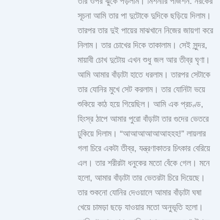
তার ওপর ঝুঁকে পড়লাম। মিশনারি পজিশন: নরকের
সূচনা আমি তার পা দুটোকে দুদিকে ছড়িয়ে দিলাম।
তারপর তার দুই পায়ের মাঝখানে নিজের জায়গা করে
নিলাম। তার চোখের দিকে তাকালাম। সেই সুন্দর,
মায়াবী চোখ দুটোয় এখন শুধু জল আর তীব্র ঘৃণা।
আমি আমার বাঁড়াটা হাতে ধরলাম। তারপর সেটাকে
তার যোনির মুখে সেট করলাম। তার যোনিটা ভয়ে
শুকিয়ে কাঠ হয়ে গিয়েছিল। আমি এক প্রচণ্ড,
হিংস্র ঠাপে আমার পুরো বাঁড়াটা তার গুদের ভেতরে
ঢুকিয়ে দিলাম। “আআআআআআহহহ!” লায়লার
গলা চিরে একটা তীব্র, যন্ত্রণাকাতর চিৎকার বেরিয়ে
এল। তার শরীরটা ধনুকের মতো বেঁকে গেল। মনে
হলো, আমার বাঁড়াটা তার ভেতরটা চিরে দিয়েছে।
তার শুকনো যোনির দেওয়ালে আমার বাঁড়াটা ঘষা
খেয়ে চামড়া ছড়ে যাওয়ার মতো অনুভূতি হলো।