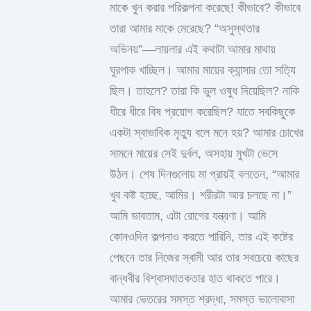
মাকে খুন করার পরিকল্পনা করেছে! কীভাবে? কীভাবে
তারা আমার মাকে মেরেছে? “অসুস্থতার
অভিনয়”—লায়লার এই কথাটা আমার মাথায়
ঘুরপাক খাচ্ছিল। আমার মায়ের ক্যান্সার তো সত্যি
ছিল। তাহলে? তারা কি ভুল ওষুধ দিয়েছিল? নাকি
ধীরে ধীরে বিষ প্রয়োগ করেছিল? যাতে সবকিছুকে
একটা স্বাভাবিক মৃত্যু বলে মনে হয়? আমার চোখের
সামনে মায়ের সেই দুর্বল, অসহায় মুখটা ভেসে
উঠল। শেষ দিনগুলোয় মা প্রায়ই বলতেন, “আমার
খুব কষ্ট হচ্ছে, আমির। শরীরটা আর চলছে না।”
আমি ভাবতাম, এটা রোগের যন্ত্রণা। আমি
কোনওদিন কল্পনাও করতে পারিনি, তার এই কষ্টের
পেছনে তার নিজের স্বামী আর তার সবচেয়ে কাছের
বান্ধবীর বিশ্বাসঘাতকতার হাত থাকতে পারে।
আমার ভেতরের সমস্ত শ্রদ্ধা, সমস্ত ভালোবাসা