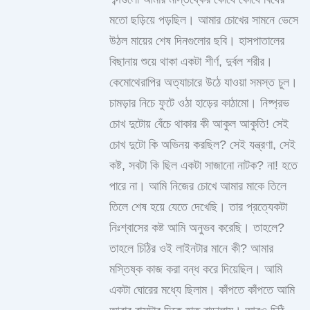
মতো ছড়িয়ে পড়ছিল। আমার চোখের সামনে ভেসে
উঠল মায়ের শেষ দিনগুলোর ছবি। হাসপাতালের
বিছানায় শুয়ে থাকা একটা শীর্ণ, দুর্বল শরীর।
কেমোথেরাপির অত্যাচারে উঠে যাওয়া সমস্ত চুল।
চামড়ার নিচে ফুটে ওঠা হাড়ের কাঠামো। নিষ্প্রভ
চোখ দুটোয় বেঁচে থাকার কী আকুল আকুতি! সেই
চোখ দুটো কি অভিনয় করছিল? সেই যন্ত্রণা, সেই
কষ্ট, সবটা কি ছিল একটা সাজানো নাটক? না! হতে
পারে না। আমি নিজের চোখে আমার মাকে তিলে
তিলে শেষ হয়ে যেতে দেখেছি। তার প্রত্যেকটা
নিঃশ্বাসের কষ্ট আমি অনুভব করেছি। তাহলে?
তাহলে চিঠির ওই লাইনটার মানে কী? আমার
মস্তিষ্ক কাজ করা বন্ধ করে দিয়েছিল। আমি
একটা ঘোরের মধ্যে ছিলাম। কাঁপতে কাঁপতে আমি