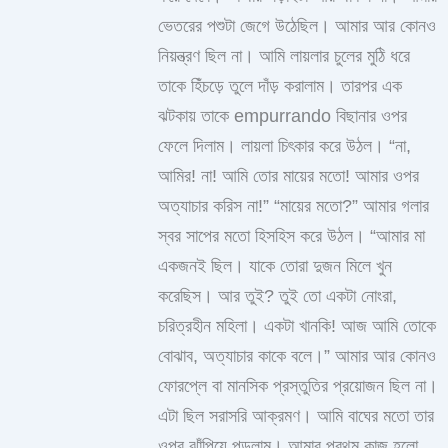
ভেতরের পশুটা জেগে উঠেছিল। আমার আর কোনও
নিয়ন্ত্রণ ছিল না। আমি লায়লার চুলের মুঠি ধরে
তাকে হিঁচড়ে তুলে দাঁড় করালাম। তারপর এক
ঝটকায় তাকে empurrando বিছানার ওপর
ফেলে দিলাম। লায়লা চিৎকার করে উঠল। “না,
আমির! না! আমি তোর মায়ের মতো! আমার ওপর
অত্যাচার করিস না!” “মায়ের মতো?” আমার গলার
স্বর সাপের মতো হিসহিস করে উঠল। “আমার মা
একজনই ছিল। যাকে তোরা দুজন মিলে খুন
করেছিস। আর তুই? তুই তো একটা নোংরা,
চরিত্রহীন মহিলা। একটা খানকি! আজ আমি তোকে
বোঝাব, অত্যাচার কাকে বলে।” আমার আর কোনও
ফোরপ্লে বা মানসিক প্রস্তুতির প্রয়োজন ছিল না।
এটা ছিল সরাসরি আক্রমণ। আমি বাঘের মতো তার
ওপর ঝাঁপিয়ে পড়লাম। আমার প্রথম কাজ হলো