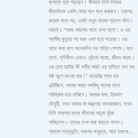
ক্লান্ত হয়ে পড়ছেন। কীভাবে তিনি নিজের
জীবনটাকে একটা বোঝা বলে মনে করছেন। তারপর,
কয়েক পাতা পর, একটা নতুন নামের প্রবেশ ঘটল।
লায়লা। “আজ লায়লার সাথে দেখা হলো। ও ওর
স্বামীর মৃত্যুর পর বড্ড একা হয়ে পড়েছে। ওর
সাথে কথা বলে অনেকদিন পর শান্তি পেলাম। মনে
হলো, পৃথিবীতে এখনও সৌন্দর্য আছে, জীবন আছে।
ওর চোখ দুটোয় কী গভীর মায়া! ওর হাসিতে যেন সব
কষ্ট ভুলে যাওয়া যায়।” ডায়েরির পাতা যত
ওল্টাচ্ছিল, আমার কাছে সবকিছু জলের মতো
পরিষ্কার হয়ে যাচ্ছিল। আমার বাবা, ইরফান
চৌধুরী, যখন আমার মা যন্ত্রণায় কাতরাচ্ছেন, তখন
তিনি লায়লার মধ্যে জীবনের আনন্দ খুঁজে
পাচ্ছিলেন। তাদের দেখা করা বাড়তে লাগল।
প্রথমে সহানুভূতি, তারপর বন্ধুত্ব, আর তারপর…