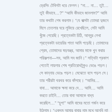
ড্রেসিং টেবিলটা ধরে ফেলল। “না… না… তুই…
তুই কীভাবে…?” “আমি কীভাবে জানলাম?” আমি
তার কথাটা শেষ করলাম। “যে বাক্সটা তোমরা দুজনে
মিলে তেতলার ঘরে লুকিয়ে রেখেছিলে, সেটা আমি
খুঁজে পেয়েছি। প্রত্যেকটা চিঠি, আব্বুর লেখা
প্রত্যেকটা ডায়েরির পাতা আমি পড়েছি। তোমাদের
প্রেম, তোমাদের ষড়যন্ত্র, আমার মাকে খুন করার
পরিকল্পনা—সব, আমি সব জানি।” সত্যিটা প্রকাশ
পেতেই লায়লার শেষ প্রতিরোধটুকুও ভেঙে পড়ল।
সে কান্নায় ভেঙে পড়ল। মেঝেতে বসে পড়ল সে।
তার শরীরটা থরথর করে কাঁপছে। “আমির…
বাবা… আমাকে ক্ষমা করে দে… আমি… আমি
করতে চাইনি… তোর বাবা আমাকে বাধ্য
করেছিল…” “চুপ!” আমি বাঘের মতো গর্জন করে
উঠলাম। “একদম আমার বাবার নাম মুখে আনবি না!