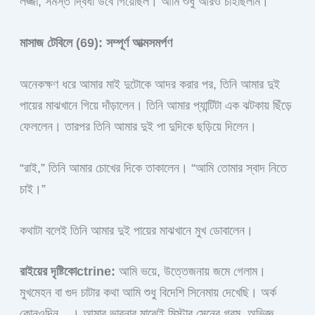
লজ্জা, সমস্ত দ্বিধা উবে গিয়েছিল। আমি শুধু আরও চাইছিলাম।
মাসাজ টেবিলে (69): সম্পূর্ণ আত্মসমর্পণ
অনেকক্ষণ ধরে আমার মাই দুটোকে আদর করার পর, তিনি আমার দুই
পায়ের মাঝখানে গিয়ে দাঁড়ালেন। তিনি আমার প্যান্টিটা এক ঝটকায় ছিঁড়ে
ফেললেন। তারপর তিনি আমার দুই পা দুদিকে ছড়িয়ে দিলেন।
“রাই,” তিনি আমার চোখের দিকে তাকালেন। “আমি তোমার স্বাদ নিতে
চাই।”
কথাটা বলেই তিনি আমার দুই পায়ের মাঝখানে মুখ ডোবালেন।
রাইয়ের দৃষ্টিকোctrine:
আমি ভয়ে, উত্তেজনায় জমে গেলাম।
মুখমেহন বা গুদ চাটার কথা আমি শুধু বিদেশি সিনেমায় দেখেছি। অর্ক
কোনওদিন…। আমার ভাবনার মাঝেই মিস্টার সেনের গরম, অভিজ্ঞ