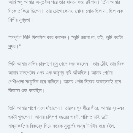
আমি শুধু আমার অন্তর্বাস পরে তার সামনে শুয়ে রইলাম। তিনি আমার
দিকে তাকিয়ে ছিলেন। তার চোখে কোনও নোংরা লোভ ছিল না, ছিল এক
শিল্পীর মুগ্ধতা।
“অপূর্ব!” তিনি ফিসফিস করে বললেন। “তুমি জানো না, রাই, তুমি কতটা
সুন্দর।”
তিনি আমার নাভির চারপাশে চুমু খেতে শুরু করলেন। তার ঠোঁট, তার জিভ
আমার তলপেটের ওপর এক অদৃশ্য ছবি আঁকছিল। আমার পেটের
পেশীগুলো সংকুচিত হয়ে যাচ্ছিল। আমার গুদটা নিজের অজান্তেই রসে
ভিজতে শুরু করেছিল।
তিনি আমার পাশে এসে দাঁড়ালেন। তারপর খুব ধীরে ধীরে, আমার ব্রা-এর
হুকটা খুললেন। আমার চল্লিশ বছরের ভরাট, পরিণত মাই দুটো
মাধ্যাকর্ষণের বিরুদ্ধে গিয়ে কয়েক মুহূর্তের জন্য টানটান হয়ে রইল,