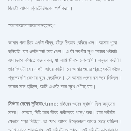
জিভটা আমার ক্লিটোরিসকে স্পর্শ করল।
“আআআআআআআহহহহহ!”
আমার গলা চিরে একটা তীব্র, তীক্ষ্ণ চিৎকার বেরিয়ে এল। আমার পুরো
দুনিয়াটা যেন ওলটপালট হয়ে গেল। এ কী স্বর্গীয় সুখ! আমার শরীরটা
এমনভাবে কাঁপতে শুরু করল, যা আমি জীবনে কোনওদিন অনুভব করিনি।
তার জিভটা যেন একটা জাদুর কাঠি। সে আমার গুদের প্রত্যেকটা ভাঁজে,
প্রত্যেকটা কোণায় ঘুরে বেড়াচ্ছিল। সে আমার গুদের রস শুষে নিচ্ছিল।
আমার মনে হচ্ছিল, আমি এখনই চরম সুখে পৌঁছে যাব।
মিস্টার সেনের দৃষ্টিকোctrine:
রাইয়ের গুদের স্বাদটা ছিল অমৃতের
মতো। নোনতা, মিষ্টি আর তীব্র নারীত্বের গন্ধে ভরা। তার শরীরটা
যেভাবে সাড়া দিচ্ছিল, তা দেখে আমার উত্তেজনা আরও বেড়ে যাচ্ছিল।
আমি বুঝতে পারছিলাম, এই শরীরটা অতৃপ্ত। এই শরীরটা ভালোবাসার