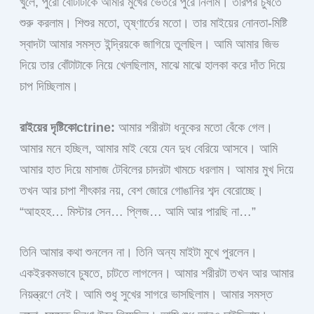
খুলে, পুরো বোঁটাটাকে আমার মুখের ভেতরে পুরে নিলাম। তারপর চুষতে
শুরু করলাম। শিশুর মতো, তৃষ্ণার্তের মতো। তার মাইয়ের নোনতা-মিষ্টি
স্বাদটা আমার সমস্ত ইন্দ্রিয়কে জাগিয়ে তুলছিল। আমি আমার জিভ
দিয়ে তার বোঁটাটাকে নিয়ে খেলছিলাম, মাঝে মাঝে হালকা করে দাঁত দিয়ে
চাপ দিচ্ছিলাম।
রাইয়ের দৃষ্টিকোctrine:
আমার শরীরটা ধনুকের মতো বেঁকে গেল।
আমার মনে হচ্ছিল, আমার মাই বেয়ে যেন দুধ বেরিয়ে আসবে। আমি
আমার হাত দিয়ে মাসাজ টেবিলের চাদরটা খামচে ধরলাম। আমার মুখ দিয়ে
তখন আর চাপা শীৎকার নয়, বেশ জোরে গোঙানির শব্দ বেরোচ্ছে।
“আহহহ… মিস্টার সেন… প্লিজ… আমি আর পারছি না…”
তিনি আমার কথা শুনলেন না। তিনি অন্য মাইটা মুখে পুরলেন।
একইরকমভাবে চুষতে, চাটতে লাগলেন। আমার শরীরটা তখন আর আমার
নিয়ন্ত্রণে নেই। আমি শুধু সুখের সাগরে ভাসছিলাম। আমার সমস্ত