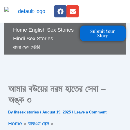
Skip
F
E
to
a
n
c
v
content
e
e
Home
English Sex Stories
Submit Your
b
l
Story
o
o
Hindi Sex Stories
o
p
বাংলা সেক্স স্টোরি
k
e
আমার বউয়ের নরম হাতের সেবা –
অঙ্ক ৩
By
litesex stories
/
August 19, 2025
/
Leave a Comment
Home
কাকওল্ড সেক্স