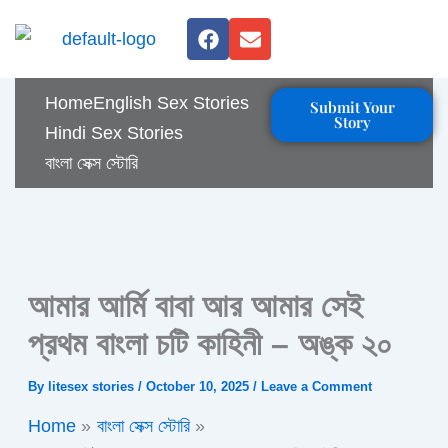
Skip
F
E
to
a
n
c
v
content
e
e
Home
English Sex Stories
Submit Your
b
l
Story
o
o
Hindi Sex Stories
o
p
বাংলা সেক্স স্টোরি
k
e
আমার আর্মি বাবা আর আমার সেই
প্রথম বাংলা চটি কাহিনী – অঙ্ক ২০
By
litesex stories
/
October 10, 2025
/
Leave a Comment
Home
বাংলা সেক্স স্টোরি