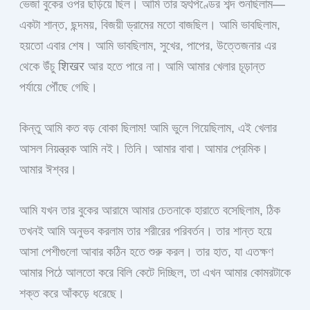
ভেজা বুকের ওপর ছড়িয়ে ছিল। আমি তার হৃৎপিণ্ডের শব্দ শুনছিলাম—
একটা শান্ত, ছন্দময়, বিজয়ী ড্রামের মতো বাজছিল। আমি ভাবছিলাম,
হয়তো এবার শেষ। আমি ভাবছিলাম, সুখের, পাপের, উত্তেজনার এর
থেকে উঁচু शिखर আর হতে পারে না। আমি আমার খেলার চূড়ান্ত
পর্যায়ে পৌঁছে গেছি।
কিন্তু আমি কত বড় বোকা ছিলাম! আমি ভুলে গিয়েছিলাম, এই খেলার
আসল নিয়ন্ত্রক আমি নই। তিনি। আমার বাবা। আমার প্রেমিক।
আমার ঈশ্বর।
আমি যখন তার বুকের আরামে আমার চেতনাকে হারাতে বসেছিলাম, ঠিক
তখনই আমি অনুভব করলাম তার শরীরের পরিবর্তন। তার শান্ত হয়ে
আসা পেশীগুলো আবার কঠিন হতে শুরু করল। তার হাত, যা এতক্ষণ
আমার পিঠে আলতো করে বিলি কেটে দিচ্ছিল, তা এখন আমার কোমরটাকে
শক্ত করে আঁকড়ে ধরেছে।