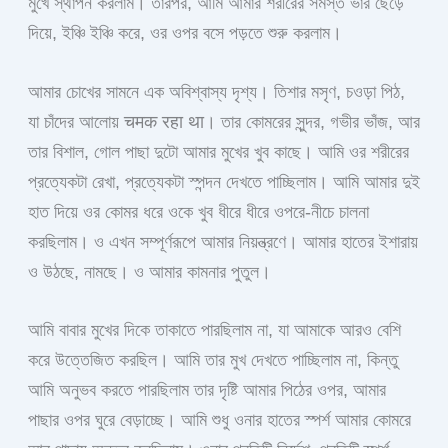
মুখে স্থাপন করলাম। তারপর, আমি আমার শরীরের সমস্ত ভার ছেড়ে
দিয়ে, ইঞ্চি ইঞ্চি করে, ওর ওপর বসে পড়তে শুরু করলাম।
আমার চোখের সামনে এক অবিশ্বাস্য দৃশ্য। তিশার মসৃণ, চওড়া পিঠ,
যা চাঁদের আলোয় चमक रहा था। তার কোমরের সুন্দর, গভীর ভাঁজ, আর
তার বিশাল, গোল পাছা দুটো আমার মুখের খুব কাছে। আমি ওর শরীরের
প্রত্যেকটা রেখা, প্রত্যেকটা স্পন্দন দেখতে পাচ্ছিলাম। আমি আমার দুই
হাত দিয়ে ওর কোমর ধরে ওকে খুব ধীরে ধীরে ওপরে-নীচে চালনা
করছিলাম। ও এখন সম্পূর্ণরূপে আমার নিয়ন্ত্রণে। আমার হাতের ইশারায়
ও উঠছে, নামছে। ও আমার কামনার পুতুল।
আমি বাবার মুখের দিকে তাকাতে পারছিলাম না, যা আমাকে আরও বেশি
করে উত্তেজিত করছিল। আমি তার মুখ দেখতে পাচ্ছিলাম না, কিন্তু
আমি অনুভব করতে পারছিলাম তার দৃষ্টি আমার পিঠের ওপর, আমার
পাছার ওপর ঘুরে বেড়াচ্ছে। আমি শুধু ওনার হাতের স্পর্শ আমার কোমরে