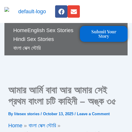
Skip
F
E
to
a
n
c
v
content
e
e
Home
English Sex Stories
Submit Your
b
l
Story
o
o
Hindi Sex Stories
o
p
বাংলা সেক্স স্টোরি
k
e
আমার আর্মি বাবা আর আমার সেই
প্রথম বাংলা চটি কাহিনী – অঙ্ক ৩৫
By
litesex stories
/
October 13, 2025
/
Leave a Comment
Home
বাংলা সেক্স স্টোরি