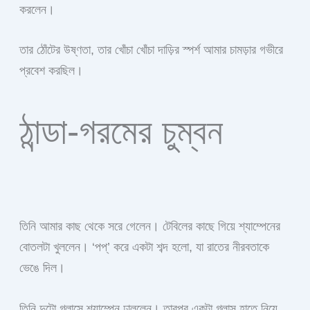
করলেন।
তার ঠোঁটের উষ্ণতা, তার খোঁচা খোঁচা দাড়ির স্পর্শ আমার চামড়ার গভীরে
প্রবেশ করছিল।
ঠান্ডা-গরমের চুম্বন
তিনি আমার কাছ থেকে সরে গেলেন। টেবিলের কাছে গিয়ে শ্যাম্পেনের
বোতলটা খুললেন। ‘পপ্’ করে একটা শব্দ হলো, যা রাতের নীরবতাকে
ভেঙে দিল।
তিনি দুটো গ্লাসে শ্যাম্পেন ঢাললেন। তারপর একটা গ্লাস হাতে নিয়ে