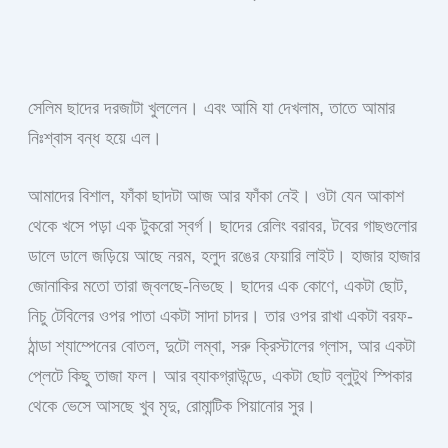
সেলিম ছাদের দরজাটা খুললেন। এবং আমি যা দেখলাম, তাতে আমার
নিঃশ্বাস বন্ধ হয়ে এল।
আমাদের বিশাল, ফাঁকা ছাদটা আজ আর ফাঁকা নেই। ওটা যেন আকাশ
থেকে খসে পড়া এক টুকরো স্বর্গ। ছাদের রেলিং বরাবর, টবের গাছগুলোর
ডালে ডালে জড়িয়ে আছে নরম, হলুদ রঙের ফেয়ারি লাইট। হাজার হাজার
জোনাকির মতো তারা জ্বলছে-নিভছে। ছাদের এক কোণে, একটা ছোট,
নিচু টেবিলের ওপর পাতা একটা সাদা চাদর। তার ওপর রাখা একটা বরফ-
ঠান্ডা শ্যাম্পেনের বোতল, দুটো লম্বা, সরু ক্রিস্টালের গ্লাস, আর একটা
প্লেটে কিছু তাজা ফল। আর ব্যাকগ্রাউন্ডে, একটা ছোট ব্লুটুথ স্পিকার
থেকে ভেসে আসছে খুব মৃদু, রোমান্টিক পিয়ানোর সুর।