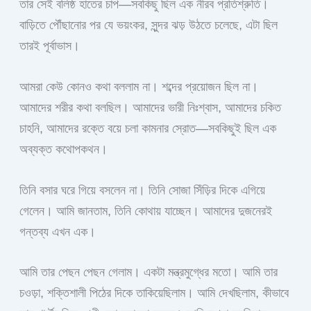
তার সেই বলিষ্ঠ হাতের চাপ—সবকিছু ছিল এক নীরব প্রতিশ্রুতি।
বাড়িতে পৌঁছানোর পর যে ভয়ংকর, সুন্দর ঝড় উঠতে চলেছে, এটা ছিল
তারই পূর্বাভাস।
আমরা কেউ কোনও কথা বললাম না। শব্দের প্রয়োজন ছিল না।
আমাদের শরীর কথা বলছিল। আমাদের ভারী নিঃশ্বাস, আমাদের চকিত
চাহনি, আমাদের রক্তে বয়ে চলা কামনার স্রোত—সবকিছুই ছিল এক
অব্যক্ত কথোপকথন।
তিনি বসার ঘরে গিয়ে বসলেন না। তিনি সোজা সিঁড়ির দিকে এগিয়ে
গেলেন। আমি জানতাম, তিনি কোথায় যাচ্ছেন। আমাদের দুজনেরই
গন্তব্য এখন এক।
আমি তার পেছন পেছন গেলাম। একটা মন্ত্রমুগ্ধের মতো। আমি তার
চওড়া, শক্তিশালী পিঠের দিকে তাকিয়েছিলাম। আমি দেখছিলাম, কীভাবে