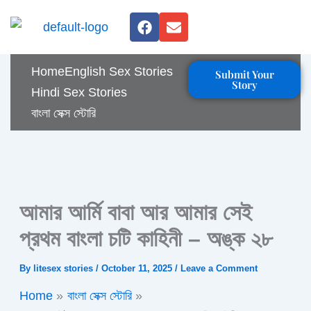
Skip
F
E
to
a
n
c
v
content
e
e
Home
English Sex Stories
Submit Your
b
l
Story
o
o
Hindi Sex Stories
o
p
বাংলা সেক্স স্টোরি
k
e
আমার আর্মি বাবা আর আমার সেই
প্রথম বাংলা চটি কাহিনী – অঙ্ক ২৮
By
litesex stories
/
October 11, 2025
/
Leave a Comment
Home
বাংলা সেক্স স্টোরি