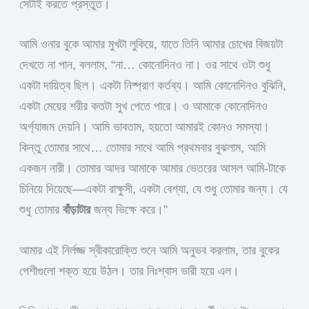
সেটাই করতে প্রস্তুত।
আমি ওনার বুকে আমার মুখটা লুকিয়ে, যাতে তিনি আমার চোখের বিজয়টা
দেখতে না পান, বললাম, “না… কোনোদিনও না। ওর সাথে ওটা শুধু
একটা দায়িত্ব ছিল। একটা নিষ্প্রাণ কর্তব্য। আমি কোনোদিনও বুঝিনি,
একটা মেয়ের শরীর কতটা সুখ পেতে পারে। ও আমাকে কোনোদিনও
অর্গ্যাজম দেয়নি। আমি ভাবতাম, হয়তো আমারই কোনও সমস্যা।
কিন্তু তোমার সাথে… তোমার সাথে আমি প্রথমবার বুঝলাম, আমি
একজন নারী। তোমার আদর আমাকে আমার ভেতরের আসল আমি-টাকে
চিনিয়ে দিয়েছে—একটা রাক্ষুসী, একটা বেশ্যা, যে শুধু তোমার জন্য। যে
শুধু তোমার
বাঁড়াটার
জন্য ভিক্ষে করে।”
আমার এই নির্লজ্জ স্বীকারোক্তি শুনে আমি অনুভব করলাম, তার বুকের
পেশীগুলো শক্ত হয়ে উঠল। তার নিঃশ্বাস ভারী হয়ে এল।