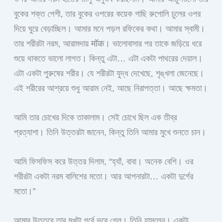
বুকের শক্ত পেশী, তার বুকের ওপরের কয়েক গাছি রুপোলি চুলের ওপর
দিয়ে ঘুরে বেড়াচ্ছিল। আমার মনে পড়ল রফিকের কথা। আমার স্বামী।
তার শরীরটা নরম, আরামদায় मॉक। ভালোবাসার পর তাকে জড়িয়ে ধরে
শুয়ে থাকতে ভালো লাগত। কিন্তু এটা… এটা একটা পাথরের দেয়াল।
এটা একটা পুরুষের শরীর। যে শরীরটা যুদ্ধ দেখেছে, শৃঙ্খলা জেনেছে।
এই শরীরের আশ্রয়ে শুধু আরাম নেই, আছে নিরাপত্তা। আছে ক্ষমতা।
আমি তার চোখের দিকে তাকালাম। সেই চোখে ছিল এক তীব্র
প্রত্যাশা। তিনি উত্তরটা জানেন, কিন্তু তিনি আমার মুখে শুনতে চান।
আমি ফিসফিস করে উত্তর দিলাম, “হ্যাঁ, বাবা। অনেক বেশি। ওর
শরীরটা একটা নরম বালিশের মতো। আর আপনারটা… একটা দুর্গের
মতো।”
আমার উত্তরে তার মুখটা গর্বে ভরে গেল। তিনি হাসলেন। একটা