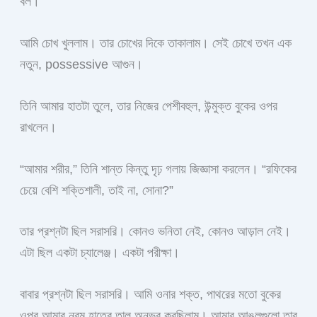
বল।”
আমি চোখ খুললাম। তার চোখের দিকে তাকালাম। সেই চোখে তখন এক
নতুন, possessive আগুন।
তিনি আমার হাতটা তুলে, তার নিজের পেশীবহুল, উন্মুক্ত বুকের ওপর
রাখলেন।
“আমার শরীর,” তিনি শান্ত কিন্তু দৃঢ় গলায় জিজ্ঞাসা করলেন। “রফিকের
চেয়ে বেশি শক্তিশালী, তাই না, সোনা?”
তার প্রশ্নটা ছিল সরাসরি। কোনও ভনিতা নেই, কোনও আড়াল নেই।
এটা ছিল একটা চ্যালেঞ্জ। একটা পরীক্ষা।
বাবার প্রশ্নটা ছিল সরাসরি। আমি ওনার শক্ত, পাথরের মতো বুকের
ওপর আমার নরম হাতের তালু অনুভব করছিলাম। আমার আঙুলগুলো তার