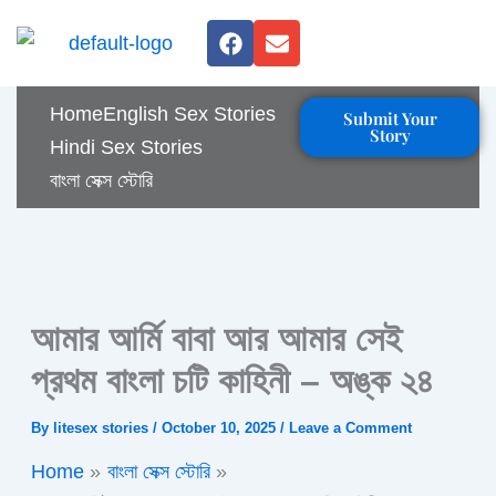
Skip
F
E
to
a
n
c
v
content
e
e
Home
English Sex Stories
Submit Your
b
l
Story
o
o
Hindi Sex Stories
o
p
বাংলা সেক্স স্টোরি
k
e
আমার আর্মি বাবা আর আমার সেই
প্রথম বাংলা চটি কাহিনী – অঙ্ক ২৪
By
litesex stories
/
October 10, 2025
/
Leave a Comment
Home
বাংলা সেক্স স্টোরি