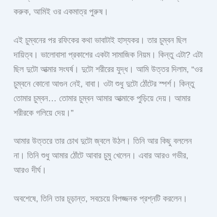
করুক, আমিই ওর একমাত্র পুরুষ।
এই চুম্বনের পর রফিকের কথা ভাবাটাই হাস্যকর। তার চুম্বন ছিল
দায়িত্ব। ভালোবাসা প্রকাশের একটা সামাজিক নিয়ম। কিন্তু এটা? এটা
ছিল দুটো আত্মার সংঘর্ষ। দুটো শরীরের যুদ্ধ। আমি উত্তর দিলাম, “ওর
চুম্বনে কোনো আগুন নেই, বাবা। ওটা শুধু দুটো ঠোঁটের স্পর্শ। কিন্তু
তোমার চুম্বন… তোমার চুম্বন আমার আত্মাকে পুড়িয়ে দেয়। আমার
শরীরকে গলিয়ে দেয়।”
আমার উত্তরে তার চোখ দুটো জ্বলে উঠল। তিনি আর কিছু বললেন
না। তিনি শুধু আমার ঠোঁটে আবার চুমু খেলেন। এবার আরও গভীর,
আরও দীর্ঘ।
অবশেষে, তিনি তার চূড়ান্ত, সবচেয়ে বিপজ্জনক প্রশ্নটি করলেন।