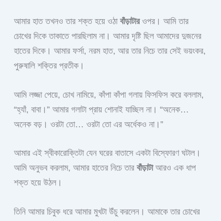
আমার হাত তখনও তার শক্ত হয়ে ওঠা
বাঁড়াটার
ওপর। আমি তার
চোখের দিকে তাকাতে পারছিলাম না। আমার দৃষ্টি ছিল আমাদের দুজনের
হাতের দিকে। আমার ফর্সা, নরম হাত, আর তার নিচে তার সেই ভয়ংকর,
পুরুষালি শক্তির প্রতীক।
আমি লজ্জা পেয়ে, চোখ নামিয়ে, কাঁপা কাঁপা গলায় ফিসফিস করে বললাম,
“হ্যাঁ, বাবা।” আমার গলাটা প্রায় শোনাই যাচ্ছিল না। “অনেক…
অনেক বড়। ওরটা তো… ওরটা তো এর অর্ধেকও না।”
আমার এই স্বীকারোক্তিটা যেন ঘরের বাতাসে একটা বিস্ফোরণ ঘটাল।
আমি অনুভব করলাম, আমার হাতের নিচে তার
বাঁড়াটা
আরও এক ধাপ
শক্ত হয়ে উঠল।
তিনি আমার চিবুক ধরে আমার মুখটা উঁচু করলেন। আমাকে তার চোখের