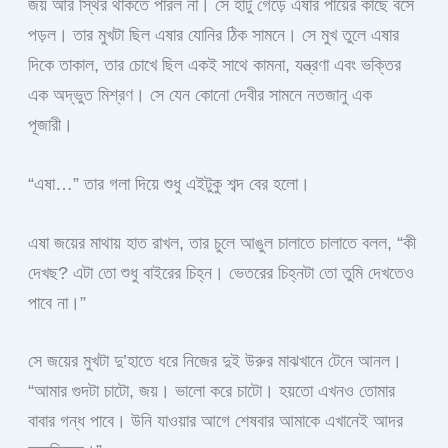
জয় আর স্থির থাকতে পারল না। সে হাঁটু গেড়ে এষার পায়ের কাছে বসে
পড়ল। তার মুখটা ছিল এষার যোনির ঠিক সামনে। সে মুখ তুলে এষার
দিকে তাকাল, তার চোখে ছিল একই সাথে কামনা, যন্ত্রণা এবং ভক্তির
এক অদ্ভুত মিশ্রণ। সে যেন কোনো দেবীর সামনে নতজানু এক
পূজারী।
“এষা…” তার গলা দিয়ে শুধু এইটুকু শব্দ বের হলো।
এষা জয়ের মাথায় হাত রাখল, তার চুলে আঙুল চালাতে চালাতে বলল, “কী
দেখছ? এটা তো শুধু বাইরের চিহ্ন। ভেতরের চিহ্নটা তো তুমি দেখতেও
পাবে না।”
সে জয়ের মুখটা দু’হাতে ধরে নিজের দুই উরুর মাঝখানে টেনে আনল।
“আমার গুদটা চাটো, জয়। ভালো করে চাটো। হয়তো এখনও তোমার
বাবার গন্ধ পাবে। উনি যাওয়ার আগে শেষবার আমাকে এখানেই আদর