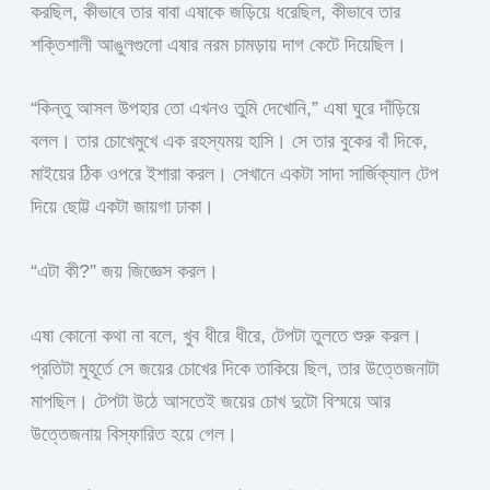
করছিল, কীভাবে তার বাবা এষাকে জড়িয়ে ধরেছিল, কীভাবে তার
শক্তিশালী আঙুলগুলো এষার নরম চামড়ায় দাগ কেটে দিয়েছিল।
“কিন্তু আসল উপহার তো এখনও তুমি দেখোনি,” এষা ঘুরে দাঁড়িয়ে
বলল। তার চোখেমুখে এক রহস্যময় হাসি। সে তার বুকের বাঁ দিকে,
মাইয়ের ঠিক ওপরে ইশারা করল। সেখানে একটা সাদা সার্জিক্যাল টেপ
দিয়ে ছোট্ট একটা জায়গা ঢাকা।
“এটা কী?” জয় জিজ্ঞেস করল।
এষা কোনো কথা না বলে, খুব ধীরে ধীরে, টেপটা তুলতে শুরু করল।
প্রতিটা মুহূর্তে সে জয়ের চোখের দিকে তাকিয়ে ছিল, তার উত্তেজনাটা
মাপছিল। টেপটা উঠে আসতেই জয়ের চোখ দুটো বিস্ময়ে আর
উত্তেজনায় বিস্ফারিত হয়ে গেল।