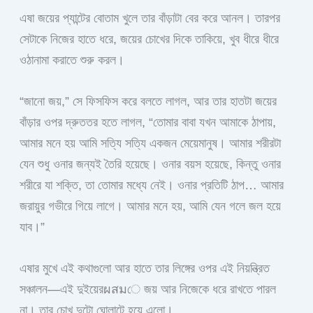
এষা জয়ের প্যান্টের বোতাম খুলে তার বাঁড়াটা বের করে আনল। তারপর
সেটাকে নিজের হাতে ধরে, জয়ের চোখের দিকে তাকিয়ে, খুব ধীরে ধীরে
ওঠানামা করাতে শুরু করল।
“জানো জয়,” সে ফিসফিস করে বলতে লাগল, আর তার হাতটা জয়ের
বাঁড়ার ওপর দ্রুততর হতে লাগল, “তোমার বাবা যখন আমাকে ঠাপায়,
আমার মনে হয় আমি সত্যি সত্যি একজন মেয়েমানুষ। আমার শরীরটা
যেন শুধু ওনার জন্যই তৈরি হয়েছে। ওনার বয়স হয়েছে, কিন্তু ওনার
শরীরে যা শক্তি, তা তোমার মধ্যে নেই। ওনার প্রতিটি ঠাপ… আমার
জরায়ুর গভীরে গিয়ে লাগে। আমার মনে হয়, আমি যেন গলে জল হয়ে
যাব।”
এষার মুখে এই কথাগুলো আর হাতে তার লিঙ্গের ওপর এই নিয়ন্ত্রিত
সঞ্চালন—এই দুইয়েরผสมে জয় আর নিজেকে ধরে রাখতে পারল
না। তার চোখ দুটো ঘোলাটে হয়ে এলো।