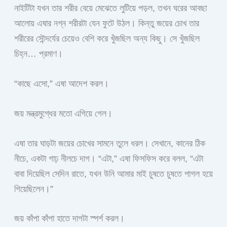
নাইটিটা যখন তার শরীর বেয়ে মেঝেতে লুটিয়ে পড়ল, তখন ঘরের আবছা
আলোয় এষার নগ্ন শরীরটা যেন ফুটে উঠল। কিন্তু জয়ের চোখ তার
শরীরের সৌন্দর্যের চেয়েও বেশি করে খুঁজছিল অন্য কিছু। সে খুঁজছিল
চিহ্ন… প্রমাণ।
“কাছে এসো,” এষা আদেশ করল।
জয় মন্ত্রমুগ্ধের মতো এগিয়ে গেল।
এষা তার ঘাড়টা জয়ের চোখের সামনে তুলে ধরল। সেখানে, কানের ঠিক
নীচে, একটা গাঢ় নীলচে দাগ। “এটা,” এষা ফিসফিস করে বলল, “এটা
বাবা দিয়েছিল সেদিন রাতে, যখন উনি আমার মাই চুষতে চুষতে পাগল হয়ে
গিয়েছিলেন।”
জয় কাঁপা কাঁপা হাতে দাগটা স্পর্শ করল।