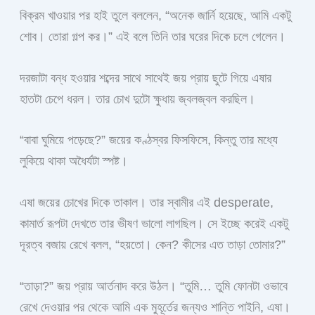
বিক্রম খাওয়ার পর হাই তুলে বললেন, “অনেক জার্নি হয়েছে, আমি একটু
শোব। তোরা গল্প কর।” এই বলে তিনি তার ঘরের দিকে চলে গেলেন।
দরজাটা বন্ধ হওয়ার শব্দের সাথে সাথেই জয় প্রায় ছুটে গিয়ে এষার
হাতটা চেপে ধরল। তার চোখ দুটো ক্ষুধায় জ্বলজ্বল করছিল।
“বাবা ঘুমিয়ে পড়েছে?” জয়ের কণ্ঠস্বর ফিসফিসে, কিন্তু তার মধ্যে
লুকিয়ে থাকা অধৈর্যটা স্পষ্ট।
এষা জয়ের চোখের দিকে তাকাল। তার স্বামীর এই desperate,
কামার্ত রূপটা দেখতে তার ভীষণ ভালো লাগছিল। সে ইচ্ছে করেই একটু
দূরত্ব বজায় রেখে বলল, “হয়তো। কেন? কীসের এত তাড়া তোমার?”
“তাড়া?” জয় প্রায় আর্তনাদ করে উঠল। “তুমি… তুমি ফোনটা ওভাবে
রেখে দেওয়ার পর থেকে আমি এক মুহূর্তের জন্যও শান্তি পাইনি, এষা।