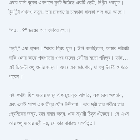
এষার ফর্সা বুকের একপাশে ফুটে উঠেছে একটি ছোট্ট, নিখুঁত পদ্মফুল।
ট্যাটুটা এখনও নতুন, তার চারপাশের চামড়াটা হালকা লাল হয়ে আছে।
“পদ্ম…?” জয়ের গলা শুকিয়ে গেল।
“হ্যাঁ,” এষা হাসল। “বাবার প্রিয় ফুল। উনি বলেছিলেন, আমার শরীরটা
নাকি ওনার কাছে পদ্মপাতার ওপর জলের ফোঁটার মতো পবিত্র। তাই…
এই চিহ্নটা শুধু ওনার জন্য। এমন এক জায়গায়, যা শুধু উনিই দেখতে
পাবেন।”
এই কথাটা ছিল জয়ের জন্য এক চূড়ান্ত আঘাত, এক চরম অপমান,
এবং একই সাথে এক তীব্র যৌন উদ্দীপনা। তার স্ত্রী তার শরীরে তার
প্রেমিকের জন্য, তার বাবার জন্য, এক স্থায়ী চিহ্ন এঁকেছে। সে এখন
আর শুধু জয়ের স্ত্রী নয়, সে তার বাবারও সম্পত্তি।