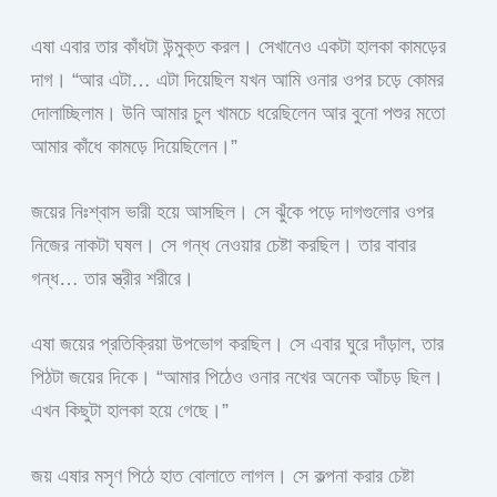
এষা এবার তার কাঁধটা উন্মুক্ত করল। সেখানেও একটা হালকা কামড়ের
দাগ। “আর এটা… এটা দিয়েছিল যখন আমি ওনার ওপর চড়ে কোমর
দোলাচ্ছিলাম। উনি আমার চুল খামচে ধরেছিলেন আর বুনো পশুর মতো
আমার কাঁধে কামড়ে দিয়েছিলেন।”
জয়ের নিঃশ্বাস ভারী হয়ে আসছিল। সে ঝুঁকে পড়ে দাগগুলোর ওপর
নিজের নাকটা ঘষল। সে গন্ধ নেওয়ার চেষ্টা করছিল। তার বাবার
গন্ধ… তার স্ত্রীর শরীরে।
এষা জয়ের প্রতিক্রিয়া উপভোগ করছিল। সে এবার ঘুরে দাঁড়াল, তার
পিঠটা জয়ের দিকে। “আমার পিঠেও ওনার নখের অনেক আঁচড় ছিল।
এখন কিছুটা হালকা হয়ে গেছে।”
জয় এষার মসৃণ পিঠে হাত বোলাতে লাগল। সে কল্পনা করার চেষ্টা