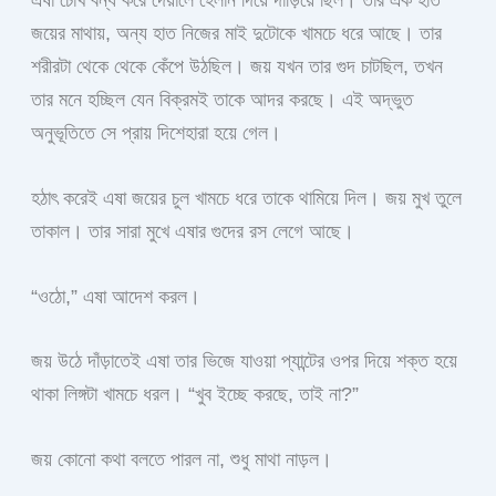
এষা চোখ বন্ধ করে দেয়ালে হেলান দিয়ে দাঁড়িয়ে ছিল। তার এক হাত
জয়ের মাথায়, অন্য হাত নিজের মাই দুটোকে খামচে ধরে আছে। তার
শরীরটা থেকে থেকে কেঁপে উঠছিল। জয় যখন তার গুদ চাটছিল, তখন
তার মনে হচ্ছিল যেন বিক্রমই তাকে আদর করছে। এই অদ্ভুত
অনুভূতিতে সে প্রায় দিশেহারা হয়ে গেল।
হঠাৎ করেই এষা জয়ের চুল খামচে ধরে তাকে থামিয়ে দিল। জয় মুখ তুলে
তাকাল। তার সারা মুখে এষার গুদের রস লেগে আছে।
“ওঠো,” এষা আদেশ করল।
জয় উঠে দাঁড়াতেই এষা তার ভিজে যাওয়া প্যান্টের ওপর দিয়ে শক্ত হয়ে
থাকা লিঙ্গটা খামচে ধরল। “খুব ইচ্ছে করছে, তাই না?”
জয় কোনো কথা বলতে পারল না, শুধু মাথা নাড়ল।