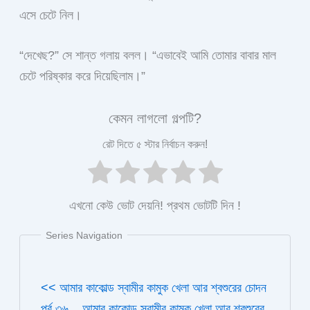
এসে চেটে নিল।
“দেখেছ?” সে শান্ত গলায় বলল। “এভাবেই আমি তোমার বাবার মাল
চেটে পরিষ্কার করে দিয়েছিলাম।”
কেমন লাগলো গল্পটি?
রেট দিতে ৫ স্টার নির্বাচন করুন!
এখনো কেউ ভোট দেয়নি! প্রথম ভোটটি দিন !
Series Navigation
<< আমার কাকোল্ড স্বামীর কামুক খেলা আর শ্বশুরের চোদন
পর্ব ৩৬
আমার কাকোল্ড স্বামীর কামুক খেলা আর শ্বশুরের