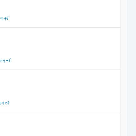
 পর্ব
দশ পর্ব
শ পর্ব