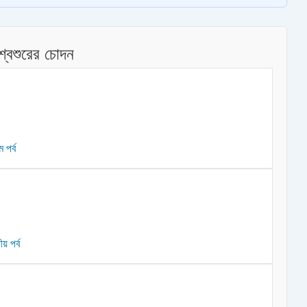
শ্বশুরের চোদন
 পর্ব
় পর্ব