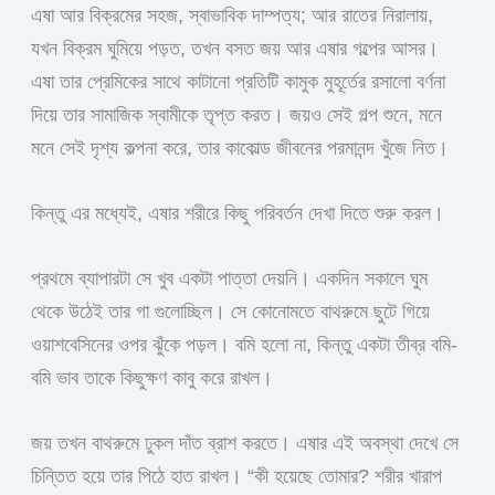
এষা আর বিক্রমের সহজ, স্বাভাবিক দাম্পত্য; আর রাতের নিরালায়,
যখন বিক্রম ঘুমিয়ে পড়ত, তখন বসত জয় আর এষার গল্পের আসর।
এষা তার প্রেমিকের সাথে কাটানো প্রতিটি কামুক মুহূর্তের রসালো বর্ণনা
দিয়ে তার সামাজিক স্বামীকে তৃপ্ত করত। জয়ও সেই গল্প শুনে, মনে
মনে সেই দৃশ্য কল্পনা করে, তার কাকোল্ড জীবনের পরমানন্দ খুঁজে নিত।
কিন্তু এর মধ্যেই, এষার শরীরে কিছু পরিবর্তন দেখা দিতে শুরু করল।
প্রথমে ব্যাপারটা সে খুব একটা পাত্তা দেয়নি। একদিন সকালে ঘুম
থেকে উঠেই তার গা গুলোচ্ছিল। সে কোনোমতে বাথরুমে ছুটে গিয়ে
ওয়াশবেসিনের ওপর ঝুঁকে পড়ল। বমি হলো না, কিন্তু একটা তীব্র বমি-
বমি ভাব তাকে কিছুক্ষণ কাবু করে রাখল।
জয় তখন বাথরুমে ঢুকল দাঁত ব্রাশ করতে। এষার এই অবস্থা দেখে সে
চিন্তিত হয়ে তার পিঠে হাত রাখল। “কী হয়েছে তোমার? শরীর খারাপ