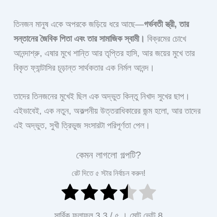
তিনজন মানুষ একে অপরকে জড়িয়ে ধরে আছে—
গর্ভবতী স্ত্রী, তার
সন্তানের জৈবিক পিতা এবং তার সামাজিক স্বামী।
বিক্রমের চোখে
আনন্দাশ্রু, এষার মুখে শান্তি আর তৃপ্তির হাসি, আর জয়ের মুখে তার
বিকৃত ফ্যান্টাসির চূড়ান্ত সার্থকতার এক নির্মল আনন্দ।
তাদের তিনজনের মুখেই ছিল এক অদ্ভুত কিন্তু নিখাদ সুখের ছাপ।
এইভাবেই, এক নতুন, অকল্পনীয় উত্তরাধিকারের জন্ম হলো, আর তাদের
এই অদ্ভুত, সুখী ত্রিভুজ সংসারটা পরিপূর্ণতা পেল।
কেমন লাগলো গল্পটি?
রেট দিতে ৫ স্টার নির্বাচন করুন!
সার্বিক ফলাফল
3.3
/ ৫ । মোট ভোট
8