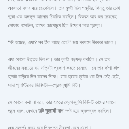
একসাথে বসার ঘরে ডেকেছিল। তার মুখটা ছিল গম্ভীর, কিন্তু তার চোখ
দুটো এক অদ্ভুত আলোয় চিকচিক করছিল। বিক্রম আর জয় দুজনেই
সোফায় বসেছিল, তাদের চোখেমুখে ছিল উদ্বেগ আর প্রশ্ন।
“কী হয়েছে, এষা? সব ঠিক আছে তো?” জয় প্রথমে নীরবতা ভাঙল।
এষা কোনো উত্তর দিল না। তার বুকটা ধড়ফড় করছিল। সে তার
জীবনের সবচেয়ে বড় সত্যিটা প্রকাশ করতে চলেছে। সে তার কাঁপা কাঁপা
হাতটা বাড়িয়ে দিল তাদের দিকে। তার হাতের মুঠোয় ধরা ছিল সেই ছোট্ট,
সাদা প্লাস্টিকের জিনিসটা—প্রেগন্যান্সি কিট।
সে কোনো কথা না বলে, তার হাতের প্রেগন্যান্সি কিট-টি তাদের সামনে
তুলে ধরল, যেখানে
দুটি गुलाबी দাগ
স্পষ্ট হয়ে জ্বলজ্বল করছিল।
এক মুহূর্তের জন্য ঘরে পিনপতন নীরবতা নেমে এলো।