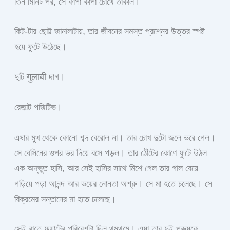
তিন মিনিট পর, সে কাঁপা কাঁপা চোখে তাকাল।
কিট-টার ছোট্ট জানালাটায়, তার জীবনের সমস্ত প্রশ্নের উত্তর স্পষ্ট
হয়ে ফুটে উঠেছে।
দুটি गुलाबी দাগ।
রেজাল্ট পজিটিভ।
এষার মুখ থেকে কোনো শব্দ বেরোল না। তার চোখ দুটো জলে ভরে গেল।
সে বেসিনের ওপর ভর দিয়ে বসে পড়ল। তার ঠোঁটের কোণে ফুটে উঠল
এক অদ্ভুত হাসি, আর সেই হাসির সাথে মিশে গেল তার গাল বেয়ে
গড়িয়ে পড়া আনন্দ আর ভয়ের নোনতা অশ্রু। সে মা হতে চলেছে। সে
বিক্রমের সন্তানের মা হতে চলেছে।
সেই রাতে ফ্ল্যাটের পরিবেশটা ছিল থমথমে। এষা তার দুই পুরুষকে