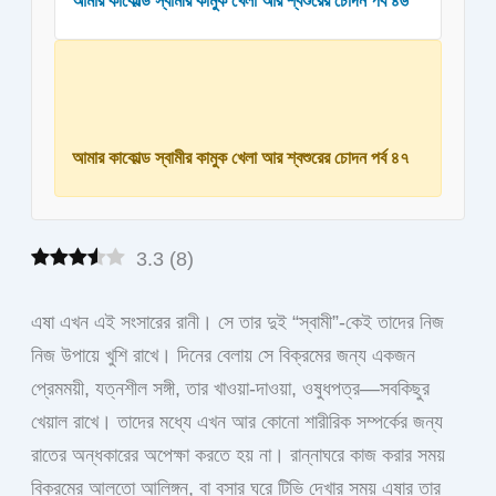
আমার কাকোল্ড স্বামীর কামুক খেলা আর শ্বশুরের চোদন পর্ব ৪৬
আমার কাকোল্ড স্বামীর কামুক খেলা আর শ্বশুরের চোদন পর্ব ৪৭
3.3
(
8
)
এষা এখন এই সংসারের রানী। সে তার দুই “স্বামী”-কেই তাদের নিজ
নিজ উপায়ে খুশি রাখে। দিনের বেলায় সে বিক্রমের জন্য একজন
প্রেমময়ী, যত্নশীল সঙ্গী, তার খাওয়া-দাওয়া, ওষুধপত্র—সবকিছুর
খেয়াল রাখে। তাদের মধ্যে এখন আর কোনো শারীরিক সম্পর্কের জন্য
রাতের অন্ধকারের অপেক্ষা করতে হয় না। রান্নাঘরে কাজ করার সময়
বিক্রমের আলতো আলিঙ্গন, বা বসার ঘরে টিভি দেখার সময় এষার তার