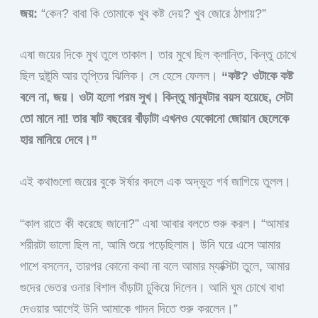
জয়:
“কেন? বাবা কি তোমাকে খুব কষ্ট দেয়? খুব জোরে ঠাপায়?”
এষা জয়ের দিকে মুখ তুলে তাকাল। তার মুখে ছিল ক্লান্তি, কিন্তু চোখে
ছিল দুষ্টুমি আর তৃপ্তির ঝিলিক। সে হেসে ফেলল।
“কষ্ট? ওটাকে কষ্ট
বলে না, জয়। ওটা হলো পরম সুখ। কিন্তু মানুষটার বয়স হয়েছে, সেটা
তো মানে না! তার ষাট বছরের বাঁড়াটা এখনও যেকোনো জোয়ান ছেলেকে
হার মানিয়ে দেবে।”
এই কথাগুলো জয়ের বুকে ঈর্ষার বদলে এক অদ্ভুত গর্ব জাগিয়ে তুলল।
“কাল রাতে কী করেছে জানো?” এষা আবার বলতে শুরু করল। “আমার
শরীরটা ভালো ছিল না, আমি শুয়ে পড়েছিলাম। উনি ঘরে এসে আমার
পাশে বসলেন, তারপর কোনো কথা না বলে আমার ম্যাক্সিটা তুলে, আমার
গুদের ভেতর ওনার বিশাল বাঁড়াটা ঢুকিয়ে দিলেন। আমি ঘুম চোখে বাধা
দেওয়ার আগেই উনি আমাকে গাদন দিতে শুরু করলেন।”