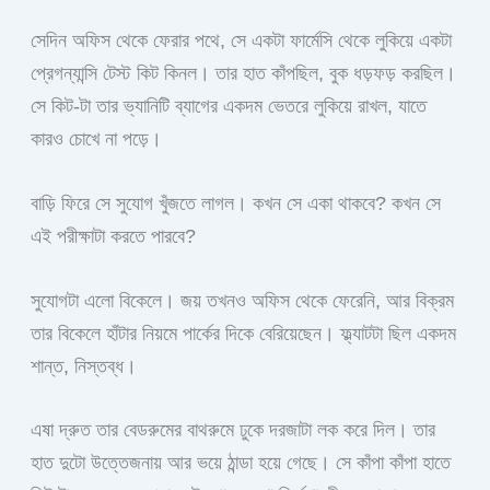
সেদিন অফিস থেকে ফেরার পথে, সে একটা ফার্মেসি থেকে লুকিয়ে একটা
প্রেগন্যান্সি টেস্ট কিট কিনল। তার হাত কাঁপছিল, বুক ধড়ফড় করছিল।
সে কিট-টা তার ভ্যানিটি ব্যাগের একদম ভেতরে লুকিয়ে রাখল, যাতে
কারও চোখে না পড়ে।
বাড়ি ফিরে সে সুযোগ খুঁজতে লাগল। কখন সে একা থাকবে? কখন সে
এই পরীক্ষাটা করতে পারবে?
সুযোগটা এলো বিকেলে। জয় তখনও অফিস থেকে ফেরেনি, আর বিক্রম
তার বিকেলে হাঁটার নিয়মে পার্কের দিকে বেরিয়েছেন। ফ্ল্যাটটা ছিল একদম
শান্ত, নিস্তব্ধ।
এষা দ্রুত তার বেডরুমের বাথরুমে ঢুকে দরজাটা লক করে দিল। তার
হাত দুটো উত্তেজনায় আর ভয়ে ঠান্ডা হয়ে গেছে। সে কাঁপা কাঁপা হাতে