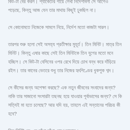
কিট-টা বের করল। প্যাকেটের গায়ে লেখা নির্দেশাবলী সে আগেও
পড়েছে, কিন্তু আজ যেন তার মাথায় কিছুই ঢুকছিল না।
সে কোনোমতে নিজেকে সামলে নিয়ে, নির্দেশ মতো কাজটা সারল।
তারপর শুরু হলো সেই অসহ্য প্রতীক্ষার মুহূর্ত। তিন মিনিট। মাত্র তিন
মিনিট। কিন্তু এষার কাছে সেই তিন মিনিটকে তিন যুগের মতো মনে
হচ্ছিল। সে কিট-টা বেসিনের ওপর রেখে দিয়ে চোখ বন্ধ করে দাঁড়িয়ে
রইল। তার কানের ভেতরে শুধু তার নিজের হৃৎপিণ্ডের ধুকপুক শব্দ।
সে কীসের জন্য অপেক্ষা করছে? এক নতুন জীবনের সংবাদের জন্য?
নাকি তার সাজানো সংসারটা তছনছ হয়ে যাওয়ার পূর্বাভাসের জন্য? সে কি
সত্যিই মা হতে চলেছে? আর যদি হয়, তাহলে এই সন্তানের পরিচয় কী
হবে?