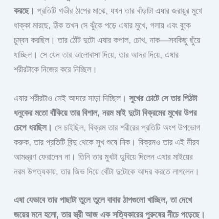
করছে।
প্রতিটি গভীর ঠাপের মাঝে, যখন তার বাঁড়াটা এষার জরায়ুর মুখে
ধাক্কা মারছে, ঠিক তখন সে ঝুঁকে পড়ে এষার মুখে, গলায় এবং বুকে
চুম্বন করছিল। তার ঠোঁট দুটো এষার কপাল, চোখ, নাক—সবকিছু ছুঁয়ে
যাচ্ছিল। সে যেন তার ভালোবাসা দিয়ে, তার আদর দিয়ে, এষার
শরীরটাকে নিজের করে নিচ্ছিল।
এষার শরীরটাও সেই আদরে সাড়া দিচ্ছিল।
সুখের চোটে সে তার পিঠটা
ধনুকের মতো বাঁকিয়ে তার বিশাল, নরম মাই দুটো বিক্রমের মুখের উপর
চেপে ধরছিল।
সে চাইছিল, বিক্রম তার শরীরের প্রতিটি অংশ উপভোগ
করুক, তার প্রতিটি বিন্দু থেকে সুখ শুষে নিক। বিক্রমও তার এই নীরব
আমন্ত্রণ ফেরালেন না। তিনি তার মুখটা ডুবিয়ে দিলেন এষার মাইয়ের
নরম উপত্যকায়, তার জিভ দিয়ে বোঁটা দুটোকে আদর করতে লাগলেন।
এষা যেভাবে তার পাছাটা তুলে তুলে বাবার ঠাপগুলো খাচ্ছিল, তা দেখে
জয়ের মনে হলো, তার স্ত্রী আজ এক সত্যিকারের পুরুষের নীচে পড়েছে।