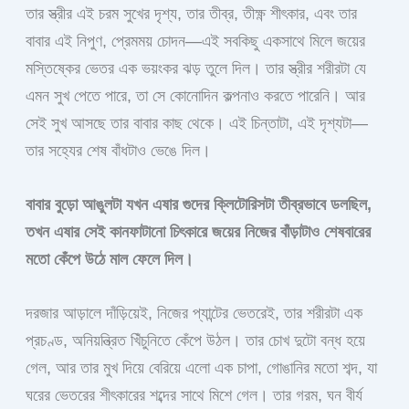
তার স্ত্রীর এই চরম সুখের দৃশ্য, তার তীব্র, তীক্ষ্ণ শীৎকার, এবং তার
বাবার এই নিপুণ, প্রেমময় চোদন—এই সবকিছু একসাথে মিলে জয়ের
মস্তিষ্কের ভেতর এক ভয়ংকর ঝড় তুলে দিল। তার স্ত্রীর শরীরটা যে
এমন সুখ পেতে পারে, তা সে কোনোদিন কল্পনাও করতে পারেনি। আর
সেই সুখ আসছে তার বাবার কাছ থেকে। এই চিন্তাটা, এই দৃশ্যটা—
তার সহ্যের শেষ বাঁধটাও ভেঙে দিল।
বাবার বুড়ো আঙুলটা যখন এষার গুদের ক্লিটোরিসটা তীব্রভাবে ডলছিল,
তখন এষার সেই কানফাটানো চিৎকারে জয়ের নিজের বাঁড়াটাও শেষবারের
মতো কেঁপে উঠে মাল ফেলে দিল।
দরজার আড়ালে দাঁড়িয়েই, নিজের প্যান্টের ভেতরেই, তার শরীরটা এক
প্রচণ্ড, অনিয়ন্ত্রিত খিঁচুনিতে কেঁপে উঠল। তার চোখ দুটো বন্ধ হয়ে
গেল, আর তার মুখ দিয়ে বেরিয়ে এলো এক চাপা, গোঙানির মতো শব্দ, যা
ঘরের ভেতরের শীৎকারের শব্দের সাথে মিশে গেল। তার গরম, ঘন বীর্য