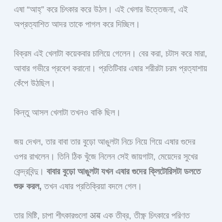
এষা “আহ্” করে চিৎকার করে উঠল। এই খেলার উত্তেজনা, এই
অপ্রত্যাশিত আদর তাকে পাগল করে দিচ্ছিল।
বিক্রম এই খেলাটা কয়েকবার চালিয়ে গেলেন। বের করা, চটাস করে মারা,
আবার গভীরে প্রবেশ করানো। প্রতিটিবার এষার শরীরটা চরম প্রত্যাশায়
কেঁপে উঠছিল।
কিন্তু আসল খেলাটা তখনও বাকি ছিল।
জয় দেখল, তার বাবা তার বুড়ো আঙুলটা নিচে নিয়ে গিয়ে এষার গুদের
ওপর রাখলেন। তিনি ঠিক খুঁজে নিলেন সেই জায়গাটা, মেয়েদের সুখের
কেন্দ্রবিন্দু।
বাবার বুড়ো আঙুলটা যখন এষার গুদের ক্লিটোরিসটা ডলতে
শুরু করল,
তখন এষার প্রতিক্রিয়া বদলে গেল।
তার মিষ্টি, চাপা শীৎকারগুলো अब এক তীব্র, তীক্ষ্ণ চিৎকারে পরিণত