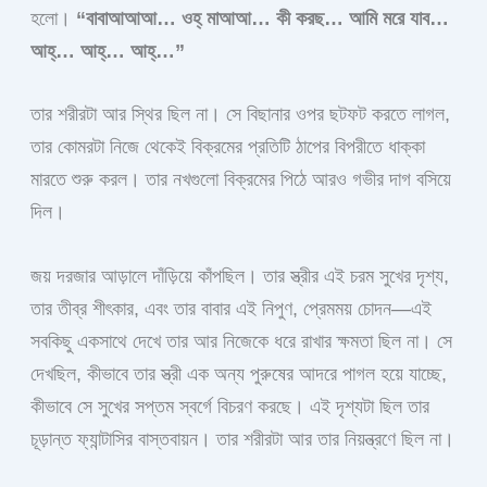
হলো।
“বাবাআআআ… ওহ্ মাআআ… কী করছ… আমি মরে যাব…
আহ্… আহ্… আহ্…”
তার শরীরটা আর স্থির ছিল না। সে বিছানার ওপর ছটফট করতে লাগল,
তার কোমরটা নিজে থেকেই বিক্রমের প্রতিটি ঠাপের বিপরীতে ধাক্কা
মারতে শুরু করল। তার নখগুলো বিক্রমের পিঠে আরও গভীর দাগ বসিয়ে
দিল।
জয় দরজার আড়ালে দাঁড়িয়ে কাঁপছিল। তার স্ত্রীর এই চরম সুখের দৃশ্য,
তার তীব্র শীৎকার, এবং তার বাবার এই নিপুণ, প্রেমময় চোদন—এই
সবকিছু একসাথে দেখে তার আর নিজেকে ধরে রাখার ক্ষমতা ছিল না। সে
দেখছিল, কীভাবে তার স্ত্রী এক অন্য পুরুষের আদরে পাগল হয়ে যাচ্ছে,
কীভাবে সে সুখের সপ্তম স্বর্গে বিচরণ করছে। এই দৃশ্যটা ছিল তার
চূড়ান্ত ফ্যান্টাসির বাস্তবায়ন। তার শরীরটা আর তার নিয়ন্ত্রণে ছিল না।