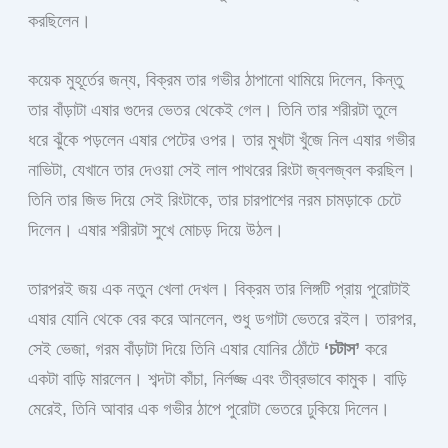
করছিলেন।
কয়েক মুহূর্তের জন্য, বিক্রম তার গভীর ঠাপানো থামিয়ে দিলেন, কিন্তু
তার বাঁড়াটা এষার গুদের ভেতর থেকেই গেল। তিনি তার শরীরটা তুলে
ধরে ঝুঁকে পড়লেন এষার পেটের ওপর। তার মুখটা খুঁজে নিল এষার গভীর
নাভিটা, যেখানে তার দেওয়া সেই লাল পাথরের রিংটা জ্বলজ্বল করছিল।
তিনি তার জিভ দিয়ে সেই রিংটাকে, তার চারপাশের নরম চামড়াকে চেটে
দিলেন। এষার শরীরটা সুখে মোচড় দিয়ে উঠল।
তারপরই জয় এক নতুন খেলা দেখল। বিক্রম তার লিঙ্গটি প্রায় পুরোটাই
এষার যোনি থেকে বের করে আনলেন, শুধু ডগাটা ভেতরে রইল। তারপর,
সেই ভেজা, গরম বাঁড়াটা দিয়ে তিনি এষার যোনির ঠোঁটে
‘চটাস’
করে
একটা বাড়ি মারলেন। শব্দটা কাঁচা, নির্লজ্জ এবং তীব্রভাবে কামুক। বাড়ি
মেরেই, তিনি আবার এক গভীর ঠাপে পুরোটা ভেতরে ঢুকিয়ে দিলেন।