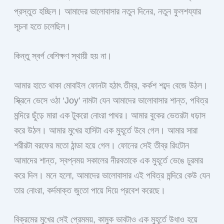
প্রস্তুত হচ্ছিল। আমাদের ভালোবাসার নতুন দিনের, নতুন ফুলশয্যার
সূচনা হতে চলেছিল।
কিন্তু স্বর্গ বেশিক্ষণ স্থায়ী হয় না।
আমার হাতে থাকা মোবাইল ফোনটা হঠাৎ তীব্র, কর্কশ শব্দে বেজে উঠল।
স্ক্রিনে ভেসে ওঠা ‘Joy’ নামটা যেন আমাদের ভালোবাসার শান্ত, পবিত্র
মন্দিরে ছুঁড়ে মারা এক টুকরো নোংরা পাথর। আমার বুকের ভেতরটা ধড়াস
করে উঠল। আমার মুখের হাসিটা এক মুহূর্তে উবে গেল। আমার সারা
শরীরটা বরফের মতো ঠান্ডা হয়ে গেল। ফোনের সেই তীব্র রিংটোন
আমাদের শান্ত, স্বপ্নময় সকালের নীরবতাকে এক মুহূর্তে ভেঙে চুরমার
করে দিল। মনে হলো, আমাদের ভালোবাসার এই পবিত্র মন্দিরে কেউ যেন
তার নোংরা, কর্দমাক্ত জুতো পায়ে দিয়ে প্রবেশ করেছে।
বিক্রমের মুখের সেই প্রেমময়, কামুক ভাবটাও এক মুহূর্তে উধাও হয়ে