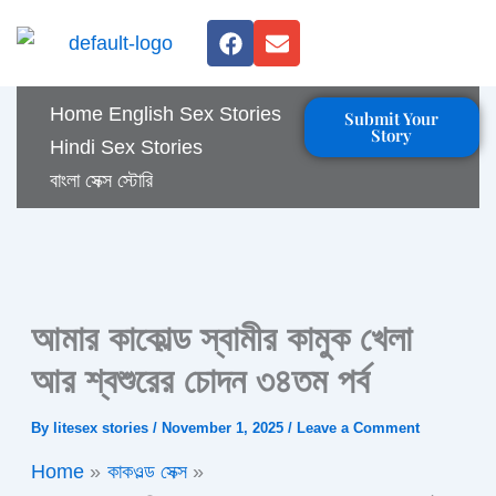
Skip
F
E
to
a
n
c
v
content
e
e
Home
English Sex Stories
Submit Your
b
l
Story
o
o
Hindi Sex Stories
o
p
বাংলা সেক্স স্টোরি
k
e
আমার কাকোল্ড স্বামীর কামুক খেলা
আর শ্বশুরের চোদন ৩৪তম পর্ব
By
litesex stories
/
November 1, 2025
/
Leave a Comment
Home
কাকওল্ড সেক্স