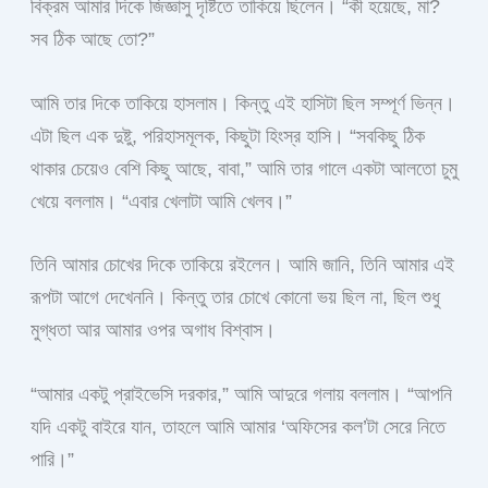
বিক্রম আমার দিকে জিজ্ঞাসু দৃষ্টিতে তাকিয়ে ছিলেন। “কী হয়েছে, মা?
সব ঠিক আছে তো?”
আমি তার দিকে তাকিয়ে হাসলাম। কিন্তু এই হাসিটা ছিল সম্পূর্ণ ভিন্ন।
এটা ছিল এক দুষ্টু, পরিহাসমূলক, কিছুটা হিংস্র হাসি। “সবকিছু ঠিক
থাকার চেয়েও বেশি কিছু আছে, বাবা,” আমি তার গালে একটা আলতো চুমু
খেয়ে বললাম। “এবার খেলাটা আমি খেলব।”
তিনি আমার চোখের দিকে তাকিয়ে রইলেন। আমি জানি, তিনি আমার এই
রূপটা আগে দেখেননি। কিন্তু তার চোখে কোনো ভয় ছিল না, ছিল শুধু
মুগ্ধতা আর আমার ওপর অগাধ বিশ্বাস।
“আমার একটু প্রাইভেসি দরকার,” আমি আদুরে গলায় বললাম। “আপনি
যদি একটু বাইরে যান, তাহলে আমি আমার ‘অফিসের কল’টা সেরে নিতে
পারি।”