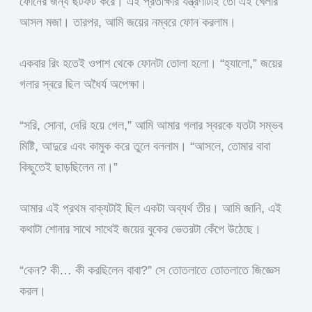
ফোনের জন্য ছটফট করে। এই প্রতীক্ষার যন্ত্রণাটাই তো এই খেলার
আসল মজা। তারপর, আমি জয়ের নম্বরে ফোন করলাম।
একবার রিং হতেই ওপাশ থেকে ফোনটা তোলা হলো। “হ্যালো,” জয়ের
গলার স্বরে ছিল অধৈর্য অপেক্ষা।
“সরি, সোনা, দেরি হয়ে গেল,” আমি আমার গলার স্বরকে যতটা সম্ভব
মিষ্টি, আদুরে এবং কামুক করে তুলে বললাম। “আসলে, তোমার বাবা
কিছুতেই ছাড়ছিলেন না।”
আমার এই প্রথম বাক্যটাই ছিল একটা অব্যর্থ তীর। আমি জানি, এই
কথাটা শোনার সাথে সাথেই জয়ের বুকের ভেতরটা কেঁপে উঠেছে।
“কেন? কী… কী করছিলেন বাবা?” সে তোতলাতে তোতলাতে জিজ্ঞেস
করল।