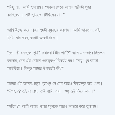
“কিছু না,” আমি হাসলাম। “সকাল থেকে আমার শরীরটা পূজা
করছিলেন। তাই ছাড়তে চাইছিলেন না।”
আমি ইচ্ছে করে ‘পূজা’ শব্দটা ব্যবহার করলাম। আমি জানতাম, এই
শব্দটা তার কাছে কতটা যন্ত্রণাদায়ক।
“তো, কী বলছিলে তুমি? বিবাহবার্ষিকীর পার্টি?” আমি এমনভাবে জিজ্ঞেস
করলাম, যেন এটা কোনো গুরুত্বপূর্ণ বিষয়ই নয়। “বাহ্! খুব ভালো
আইডিয়া। কিন্তু আমার উপহারটা কী?”
আমার এই হালকা, চটুল প্রশ্নে সে যেন আরও বিভ্রান্ত হয়ে গেল।
“উপহার? তুই যা চাস, তাই পাবি, এষা। শুধু তুই ফিরে আয়।”
“সত্যি?” আমি আমার গলার স্বরকে আরও আদুরে করে তুললাম।