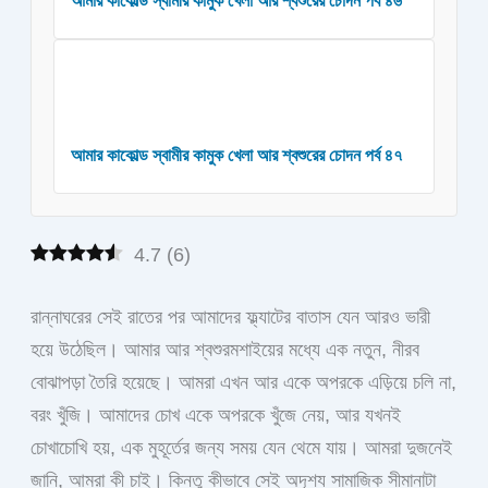
আমার কাকোল্ড স্বামীর কামুক খেলা আর শ্বশুরের চোদন পর্ব ৪৬
আমার কাকোল্ড স্বামীর কামুক খেলা আর শ্বশুরের চোদন পর্ব ৪৭
4.7
(
6
)
রান্নাঘরের সেই রাতের পর আমাদের ফ্ল্যাটের বাতাস যেন আরও ভারী
হয়ে উঠেছিল। আমার আর শ্বশুরমশাইয়ের মধ্যে এক নতুন, নীরব
বোঝাপড়া তৈরি হয়েছে। আমরা এখন আর একে অপরকে এড়িয়ে চলি না,
বরং খুঁজি। আমাদের চোখ একে অপরকে খুঁজে নেয়, আর যখনই
চোখাচোখি হয়, এক মুহূর্তের জন্য সময় যেন থেমে যায়। আমরা দুজনেই
জানি, আমরা কী চাই। কিন্তু কীভাবে সেই অদৃশ্য সামাজিক সীমানাটা