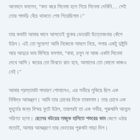
আনমনে বললেন, “কত বছর সিনেমা হলে গিয়ে সিনেমা দেখিনি… সেই
তোর শাশুড়ি বেঁচে থাকতে শেষ গিয়েছিলাম।”
তার কথাটা আমার কানে আসতেই বুকের ভেতরটা উত্তেজনায় কেঁপে
উঠল। এই তো সুযোগ! আমি নিজেকে সামলে নিয়ে, গলায় একটু দুষ্টুমি
আর আদুরে ভাব মিশিয়ে বললাম, “বাবা, চলুন না আজ একটা সিনেমা
দেখে আসি। জয়ের তো ফিরতে রাত হবে, আমাদের তো কোনো কাজও
নেই।”
আমার প্রস্তাবটা সাধারণ শোনালেও, এর গভীরে লুকিয়ে ছিল এক
নিষিদ্ধ আমন্ত্রণ। আমি তার চোখের দিকে তাকালাম। তার চোখে এক
মুহূর্তের জন্য বিস্ময় ফুটে উঠল, তারপরই তা এক গভীর, পুরুষালি আনন্দে
পরিণত হলো।
ছেলের বউয়ের লাজুক হাসিতে শশুরের কাম
জেগে ওঠার
মতোই, আমার আমন্ত্রণে তার ভেতরের পুরুষটা সাড়া দিল।