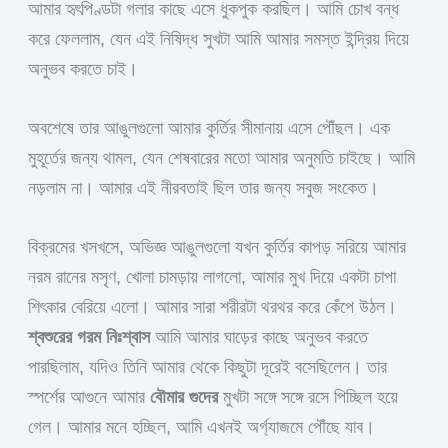
আমার হৃৎপিণ্ডটা গলার কাছে এসে ধুকপুক করছিল। আমি চোখ বন্ধ
করে ফেললাম, যেন এই নিষিদ্ধ সুখটা আমি আমার সমস্ত ইন্দ্রিয় দিয়ে
অনুভব করতে চাই।
অবশেষে তার আঙুলগুলো আমার কুর্তির সীমানায় এসে পৌঁছল। এক
মুহূর্তের জন্য থামল, যেন শেষবারের মতো আমার অনুমতি চাইছে। আমি
নড়লাম না। আমার এই নীরবতাই ছিল তার জন্য সবুজ সংকেত।
বিক্রমের খসখসে, অভিজ্ঞ আঙুলগুলো যখন কুর্তির কাপড় সরিয়ে আমার
নরম রানের মসৃণ, খোলা চামড়ায় লাগলো, আমার মুখ দিয়ে একটা চাপা
শিৎকার বেরিয়ে এলো। আমার সারা শরীরটা থরথর করে কেঁপে উঠল।
শ্বশুরের গরম নিঃশ্বাস
আমি আমার ঘাড়ের কাছে অনুভব করতে
পারছিলাম, যদিও তিনি আমার থেকে কিছুটা দূরেই বসেছিলেন। তার
স্পর্শের আগুনে আমার
বৌমার গুদের
মুখটা সঙ্গে সঙ্গে রসে পিচ্ছিল হয়ে
গেল। আমার মনে হচ্ছিল, আমি এখনই অর্গ্যাজমে পৌঁছে যাব।